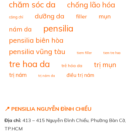
chăm sóc da
chống lão hóa
dưỡng da
mụn
filler
căng chỉ
pensilia
nám da
pensilia biên hòa
pensilia vũng tàu
tiem filler
tiem tre hoa
tre hoa da
trị mụn
trẻ hóa da
trị nám
điều trị nám
trị nám da
📍 PENSILIA NGUYỄN ĐÌNH CHIỂU
Địa chỉ:
413 – 415 Nguyễn Đình Chiểu, Phường Bàn Cờ,
TP.HCM