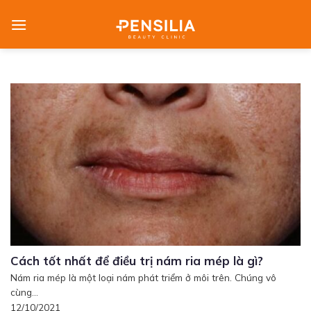
Skip
to
content
Cách tốt nhất để điều trị nám ria mép là gì?
Nám ria mép là một loại nám phát triểm ở môi trên. Chúng vô
cùng...
12/10/2021