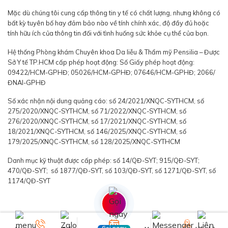
Mặc dù chúng tôi cung cấp thông tin y tế có chất lượng, nhưng không có
bất kỳ tuyên bố hay đảm bảo nào về tính chính xác, độ đầy đủ hoặc
tính hữu ích của thông tin đối với tình huống sức khỏe cụ thể của bạn.
Hệ thống Phòng khám Chuyên khoa Da liễu & Thẩm mỹ Pensilia – Được
Sở Y tế TP.HCM cấp phép hoạt động: Số Giấy phép hoạt động:
09422/HCM-GPHĐ; 05026/HCM-GPHĐ; 07646/HCM-GPHĐ; 2066/
ĐNAI-GPHĐ
Số xác nhận nội dung quảng cáo: số 24/2021/XNQC-SYTHCM, số
275/2020/XNQC-SYTHCM, số 71/2022/XNQC-SYTHCM, số
276/2020/XNQC-SYTHCM, số 17/2021/XNQC-SYTHCM, số
18/2021/XNQC-SYTHCM, số 146/2025/XNQC-SYTHCM, số
179/2025/XNQC-SYTHCM, số 128/2025/XNQC-SYTHCM
Danh mục kỹ thuật được cấp phép: số 14/QĐ-SYT; 915/QĐ-SYT;
470/QĐ-SYT; số 1877/QĐ-SYT, số 103/QĐ-SYT, số 1271/QĐ-SYT, số
1174/QĐ-SYT