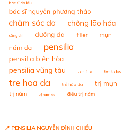
bác sĩ da liễu
bác sĩ nguyễn phương thảo
chăm sóc da
chống lão hóa
dưỡng da
mụn
filler
căng chỉ
pensilia
nám da
pensilia biên hòa
pensilia vũng tàu
tiem filler
tiem tre hoa
tre hoa da
trị mụn
trẻ hóa da
trị nám
điều trị nám
trị nám da
📍 PENSILIA NGUYỄN ĐÌNH CHIỂU