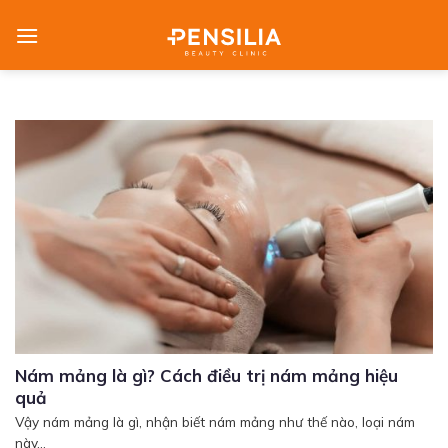
Skip
to
content
Nám mảng là gì? Cách điều trị nám mảng hiệu
quả
Vậy nám mảng là gì, nhận biết nám mảng như thế nào, loại nám
này...