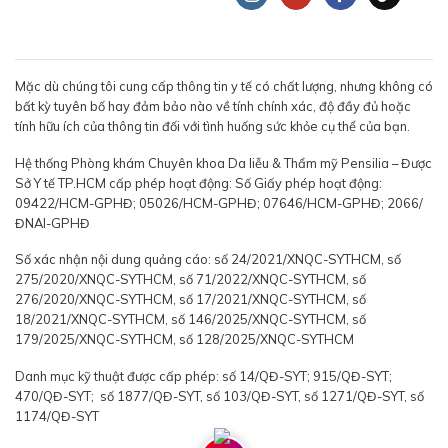
Mặc dù chúng tôi cung cấp thông tin y tế có chất lượng, nhưng không có
bất kỳ tuyên bố hay đảm bảo nào về tính chính xác, độ đầy đủ hoặc
tính hữu ích của thông tin đối với tình huống sức khỏe cụ thể của bạn.
Hệ thống Phòng khám Chuyên khoa Da liễu & Thẩm mỹ Pensilia – Được
Sở Y tế TP.HCM cấp phép hoạt động: Số Giấy phép hoạt động:
09422/HCM-GPHĐ; 05026/HCM-GPHĐ; 07646/HCM-GPHĐ; 2066/
ĐNAI-GPHĐ
Số xác nhận nội dung quảng cáo: số 24/2021/XNQC-SYTHCM, số
275/2020/XNQC-SYTHCM, số 71/2022/XNQC-SYTHCM, số
276/2020/XNQC-SYTHCM, số 17/2021/XNQC-SYTHCM, số
18/2021/XNQC-SYTHCM, số 146/2025/XNQC-SYTHCM, số
179/2025/XNQC-SYTHCM, số 128/2025/XNQC-SYTHCM
Danh mục kỹ thuật được cấp phép: số 14/QĐ-SYT; 915/QĐ-SYT;
470/QĐ-SYT; số 1877/QĐ-SYT, số 103/QĐ-SYT, số 1271/QĐ-SYT, số
1174/QĐ-SYT