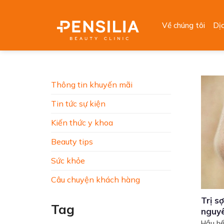
Skip
to
Về chúng tôi
Dị
content
Thông tin khuyến mãi
Tin tức sự kiện
Kiến thức y khoa
Beauty tips
Sức khỏe
Câu chuyện khách hàng
Trị s
Tag
nguyê
Hầu hế