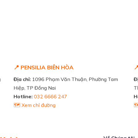
📍 PENSILIA BIÊN HÒA

g
Địa chỉ:
1096 Phạm Văn Thuận, Phường Tam
Đị
Hiệp, TP Đồng Nai
T
Hotline:
032 6666 247
H
🗺️ Xem chỉ đường

Về Chúng tôi