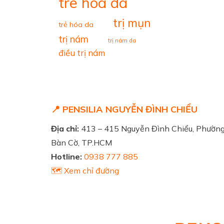
tre hoa da
trị mụn
trẻ hóa da
trị nám
trị nám da
điều trị nám
📍 PENSILIA NGUYỄN ĐÌNH CHIỂU
Địa chỉ:
413 – 415 Nguyễn Đình Chiểu, Phườn
Bàn Cờ, TP.HCM
Hotline:
0938 777 885
🗺️ Xem chỉ đường