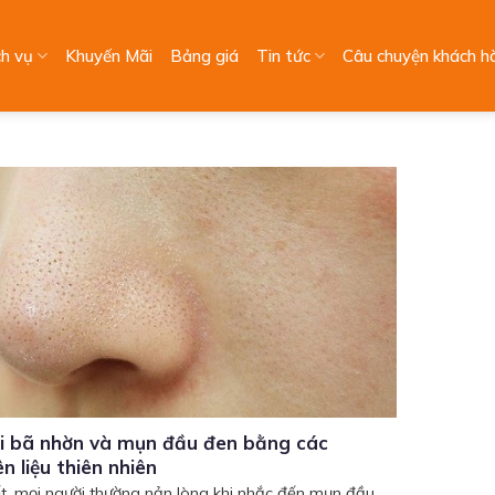
ch vụ
Khuyến Mãi
Bảng giá
Tin tức
Câu chuyện khách h
ợi bã nhờn và mụn đầu đen bằng các
n liệu thiên nhiên
t, mọi người thường nản lòng khi nhắc đến mụn đầu