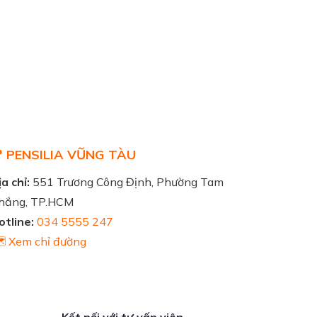
 PENSILIA VŨNG TÀU
a chỉ:
551 Trương Công Định, Phường Tam
hắng, TP.HCM
otline:
034 5555 247
️ Xem chỉ đường
Kết nối với tư vấn viên