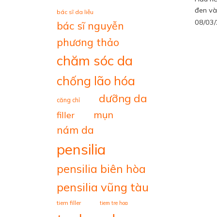
đen và 
bác sĩ da liễu
08/03
bác sĩ nguyễn
phương thảo
chăm sóc da
chống lão hóa
dưỡng da
căng chỉ
mụn
filler
nám da
pensilia
pensilia biên hòa
pensilia vũng tàu
tiem filler
tiem tre hoa