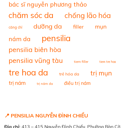
bác sĩ nguyễn phương thảo
chăm sóc da
chống lão hóa
dưỡng da
mụn
filler
căng chỉ
pensilia
nám da
pensilia biên hòa
pensilia vũng tàu
tiem filler
tiem tre hoa
tre hoa da
trị mụn
trẻ hóa da
trị nám
điều trị nám
trị nám da
📍 PENSILIA NGUYỄN ĐÌNH CHIỂU
Địa chỉ:
413 – 415 Nguyễn Đình Chiểu, Phường Bàn Cờ,