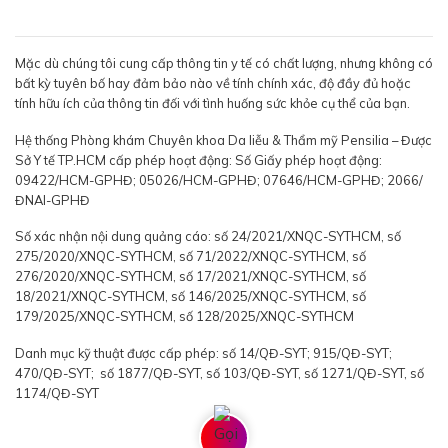
Mặc dù chúng tôi cung cấp thông tin y tế có chất lượng, nhưng không có
bất kỳ tuyên bố hay đảm bảo nào về tính chính xác, độ đầy đủ hoặc
tính hữu ích của thông tin đối với tình huống sức khỏe cụ thể của bạn.
Hệ thống Phòng khám Chuyên khoa Da liễu & Thẩm mỹ Pensilia – Được
Sở Y tế TP.HCM cấp phép hoạt động: Số Giấy phép hoạt động:
09422/HCM-GPHĐ; 05026/HCM-GPHĐ; 07646/HCM-GPHĐ; 2066/
ĐNAI-GPHĐ
Số xác nhận nội dung quảng cáo: số 24/2021/XNQC-SYTHCM, số
275/2020/XNQC-SYTHCM, số 71/2022/XNQC-SYTHCM, số
276/2020/XNQC-SYTHCM, số 17/2021/XNQC-SYTHCM, số
18/2021/XNQC-SYTHCM, số 146/2025/XNQC-SYTHCM, số
179/2025/XNQC-SYTHCM, số 128/2025/XNQC-SYTHCM
Danh mục kỹ thuật được cấp phép: số 14/QĐ-SYT; 915/QĐ-SYT;
470/QĐ-SYT; số 1877/QĐ-SYT, số 103/QĐ-SYT, số 1271/QĐ-SYT, số
1174/QĐ-SYT