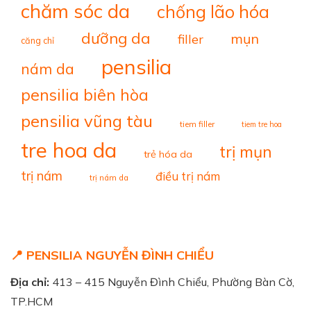
chăm sóc da
chống lão hóa
dưỡng da
mụn
filler
căng chỉ
pensilia
nám da
pensilia biên hòa
pensilia vũng tàu
tiem filler
tiem tre hoa
tre hoa da
trị mụn
trẻ hóa da
trị nám
điều trị nám
trị nám da
📍 PENSILIA NGUYỄN ĐÌNH CHIỂU
Địa chỉ:
413 – 415 Nguyễn Đình Chiểu, Phường Bàn Cờ,
TP.HCM