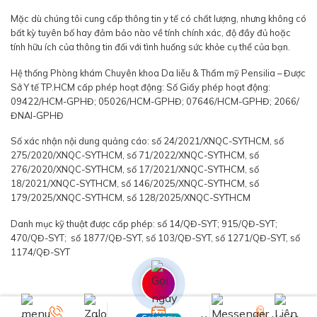
Mặc dù chúng tôi cung cấp thông tin y tế có chất lượng, nhưng không có
bất kỳ tuyên bố hay đảm bảo nào về tính chính xác, độ đầy đủ hoặc
tính hữu ích của thông tin đối với tình huống sức khỏe cụ thể của bạn.
Hệ thống Phòng khám Chuyên khoa Da liễu & Thẩm mỹ Pensilia – Được
Sở Y tế TP.HCM cấp phép hoạt động: Số Giấy phép hoạt động:
09422/HCM-GPHĐ; 05026/HCM-GPHĐ; 07646/HCM-GPHĐ; 2066/
ĐNAI-GPHĐ
Số xác nhận nội dung quảng cáo: số 24/2021/XNQC-SYTHCM, số
275/2020/XNQC-SYTHCM, số 71/2022/XNQC-SYTHCM, số
276/2020/XNQC-SYTHCM, số 17/2021/XNQC-SYTHCM, số
18/2021/XNQC-SYTHCM, số 146/2025/XNQC-SYTHCM, số
179/2025/XNQC-SYTHCM, số 128/2025/XNQC-SYTHCM
Danh mục kỹ thuật được cấp phép: số 14/QĐ-SYT; 915/QĐ-SYT;
470/QĐ-SYT; số 1877/QĐ-SYT, số 103/QĐ-SYT, số 1271/QĐ-SYT, số
1174/QĐ-SYT