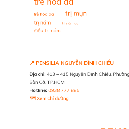
tre hoa da
trị mụn
trẻ hóa da
trị nám
trị nám da
điều trị nám
📍 PENSILIA NGUYỄN ĐÌNH CHIỂU
Địa chỉ:
413 – 415 Nguyễn Đình Chiểu, Phườn
Bàn Cờ, TP.HCM
Hotline:
0938 777 885
🗺️ Xem chỉ đường