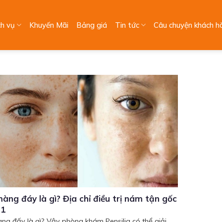
ch vụ
Khuyến Mãi
Bảng giá
Tin tức
Câu chuyện khách h
àng đáy là gì? Địa chỉ điều trị nám tận gốc
 1
ng đấy là gì? Vậy phòng khám Pensilia có thể giải