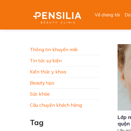
Skip
to
Về chúng tôi
Dị
content
Thông tin khuyến mãi
Tin tức sự kiện
Kiến thức y khoa
Beauty tips
Sức khỏe
Câu chuyện khách hàng
Lớp m
Tag
quận
Lớp mà