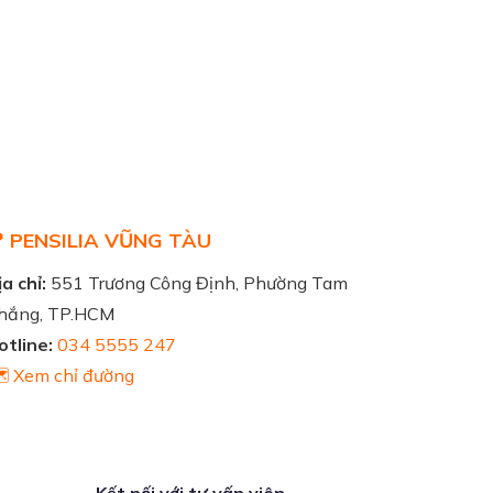
 PENSILIA VŨNG TÀU
a chỉ:
551 Trương Công Định, Phường Tam
hắng, TP.HCM
otline:
034 5555 247
️ Xem chỉ đường
Kết nối với tư vấn viên