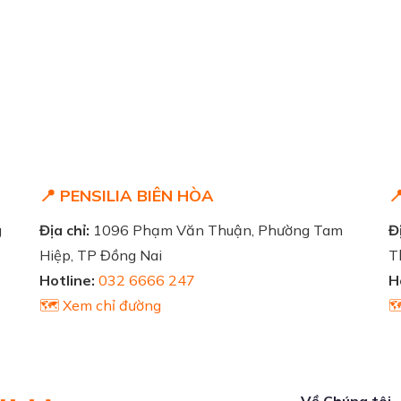
📍 PENSILIA BIÊN HÒA

g
Địa chỉ:
1096 Phạm Văn Thuận, Phường Tam
Đị
Hiệp, TP Đồng Nai
T
Hotline:
032 6666 247
H
🗺️ Xem chỉ đường

Về Chúng tôi