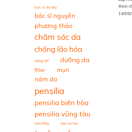
thích rõ
bác sĩ da liễu
14/09
bác sĩ nguyễn
phương thảo
chăm sóc da
chống lão hóa
dưỡng da
căng chỉ
mụn
filler
nám da
pensilia
pensilia biên hòa
pensilia vũng tàu
tiem filler
tiem tre hoa