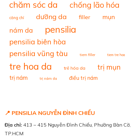
chăm sóc da
chống lão hóa
dưỡng da
mụn
filler
căng chỉ
pensilia
nám da
pensilia biên hòa
pensilia vũng tàu
tiem filler
tiem tre hoa
tre hoa da
trị mụn
trẻ hóa da
trị nám
điều trị nám
trị nám da
📍 PENSILIA NGUYỄN ĐÌNH CHIỂU
Địa chỉ:
413 – 415 Nguyễn Đình Chiểu, Phường Bàn Cờ,
TP.HCM