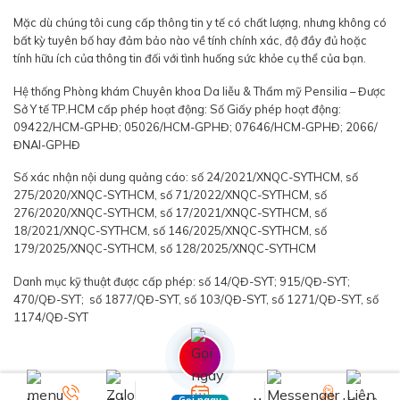
Mặc dù chúng tôi cung cấp thông tin y tế có chất lượng, nhưng không có
bất kỳ tuyên bố hay đảm bảo nào về tính chính xác, độ đầy đủ hoặc
tính hữu ích của thông tin đối với tình huống sức khỏe cụ thể của bạn.
Hệ thống Phòng khám Chuyên khoa Da liễu & Thẩm mỹ Pensilia – Được
Sở Y tế TP.HCM cấp phép hoạt động: Số Giấy phép hoạt động:
09422/HCM-GPHĐ; 05026/HCM-GPHĐ; 07646/HCM-GPHĐ; 2066/
ĐNAI-GPHĐ
Số xác nhận nội dung quảng cáo: số 24/2021/XNQC-SYTHCM, số
275/2020/XNQC-SYTHCM, số 71/2022/XNQC-SYTHCM, số
276/2020/XNQC-SYTHCM, số 17/2021/XNQC-SYTHCM, số
18/2021/XNQC-SYTHCM, số 146/2025/XNQC-SYTHCM, số
179/2025/XNQC-SYTHCM, số 128/2025/XNQC-SYTHCM
Danh mục kỹ thuật được cấp phép: số 14/QĐ-SYT; 915/QĐ-SYT;
470/QĐ-SYT; số 1877/QĐ-SYT, số 103/QĐ-SYT, số 1271/QĐ-SYT, số
1174/QĐ-SYT