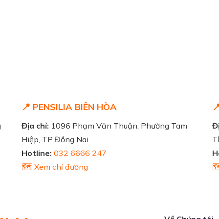
📍 PENSILIA BIÊN HÒA

g
Địa chỉ:
1096 Phạm Văn Thuận, Phường Tam
Đị
Hiệp, TP Đồng Nai
T
Hotline:
032 6666 247
H
🗺️ Xem chỉ đường

Về Chúng tôi