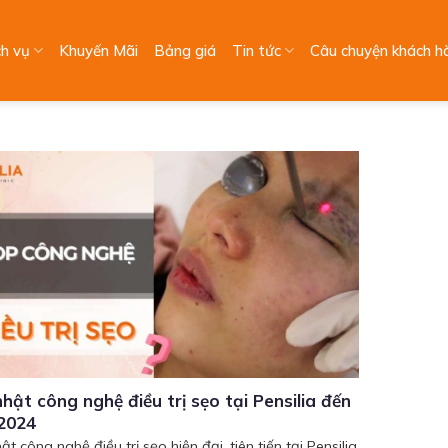
ch vụ
Khuyến Mãi
Bảng giá
Tin tức
Câu chuyện khách h
hật công nghệ điều trị sẹo tại Pensilia đến
2024
t công nghệ điều trị sẹo hiện đại, tiên tiến tại Pensilia