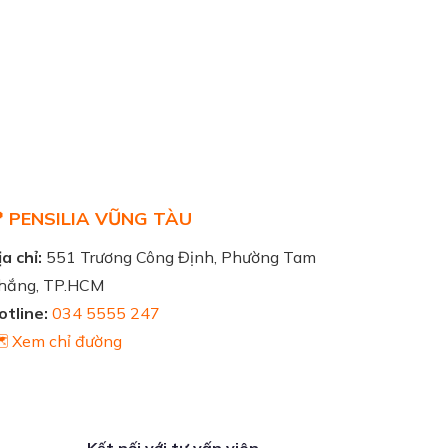
 PENSILIA VŨNG TÀU
a chỉ:
551 Trương Công Định, Phường Tam
hắng, TP.HCM
otline:
034 5555 247
️ Xem chỉ đường
Kết nối với tư vấn viên