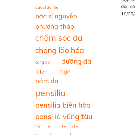
đến nă
bác sĩ da liễu
10/05
bác sĩ nguyễn
phương thảo
chăm sóc da
chống lão hóa
dưỡng da
căng chỉ
mụn
filler
nám da
pensilia
pensilia biên hòa
pensilia vũng tàu
tiem filler
tiem tre hoa