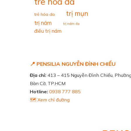
tre hoa da
trị mụn
trẻ hóa da
trị nám
trị nám da
điều trị nám
📍 PENSILIA NGUYỄN ĐÌNH CHIỂU
Địa chỉ:
413 – 415 Nguyễn Đình Chiểu, Phườn
Bàn Cờ, TP.HCM
Hotline:
0938 777 885
🗺️ Xem chỉ đường