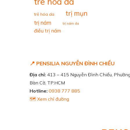
tre hoa da
trị mụn
trẻ hóa da
trị nám
trị nám da
điều trị nám
📍 PENSILIA NGUYỄN ĐÌNH CHIỂU
Địa chỉ:
413 – 415 Nguyễn Đình Chiểu, Phườn
Bàn Cờ, TP.HCM
Hotline:
0938 777 885
🗺️ Xem chỉ đường