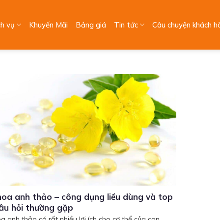
ch vụ
Khuyến Mãi
Bảng giá
Tin tức
Câu chuyện khách h
oa anh thảo – công dụng liều dùng và top
âu hỏi thường gặp
a anh thảo có rất nhiều lợi ích cho cơ thể của con