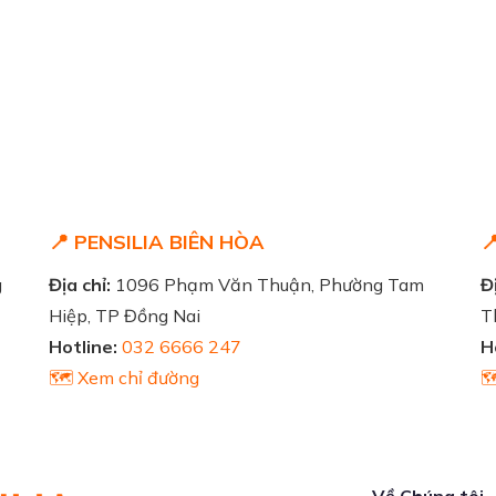
📍 PENSILIA BIÊN HÒA

g
Địa chỉ:
1096 Phạm Văn Thuận, Phường Tam
Đị
Hiệp, TP Đồng Nai
T
Hotline:
032 6666 247
H
🗺️ Xem chỉ đường

Về Chúng tôi