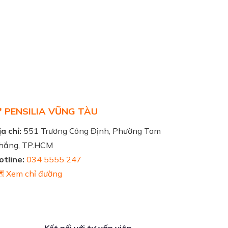
 PENSILIA VŨNG TÀU
a chỉ:
551 Trương Công Định, Phường Tam
hắng, TP.HCM
otline:
034 5555 247
️ Xem chỉ đường
Kết nối với tư vấn viên