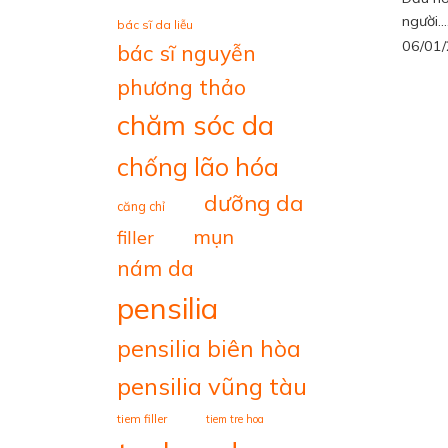
người...
bác sĩ da liễu
06/01
bác sĩ nguyễn
phương thảo
chăm sóc da
chống lão hóa
dưỡng da
căng chỉ
mụn
filler
nám da
pensilia
pensilia biên hòa
pensilia vũng tàu
tiem filler
tiem tre hoa