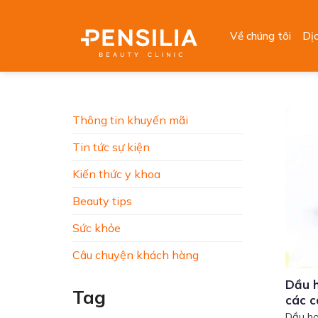
Skip
to
Về chúng tôi
Dị
content
Thông tin khuyến mãi
Tin tức sự kiện
Kiến thức y khoa
Beauty tips
Sức khỏe
Câu chuyện khách hàng
Dầu h
Tag
các c
Dầu ho