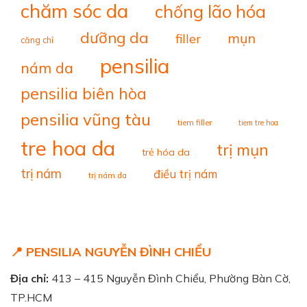
chăm sóc da
chống lão hóa
dưỡng da
mụn
filler
căng chỉ
pensilia
nám da
pensilia biên hòa
pensilia vũng tàu
tiem filler
tiem tre hoa
tre hoa da
trị mụn
trẻ hóa da
trị nám
điều trị nám
trị nám da
📍 PENSILIA NGUYỄN ĐÌNH CHIỂU
Địa chỉ:
413 – 415 Nguyễn Đình Chiểu, Phường Bàn Cờ,
TP.HCM