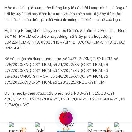
Mặc dù chúng tôi cung cấp thông tin y tế có chất lượng, nhưng không có
bất kỳ tuyên bố hay đảm bảo nào về tính chính xác, độ đầy đủ hoặc
tính hữu ích của thông tin đối với tình huống sức khỏe cụ thể của bạn.
Hệ thống Phòng khám Chuyên khoa Da liễu & Thẩm mỹ Pensilia – Được
Sở Y tế TP.HCM cấp phép hoạt động: Số Giấy phép hoạt động:
09422/HCM-GPHĐ; 05026/HCM-GPHĐ; 07646/HCM-GPHĐ; 2066/
ĐNAI-GPHĐ
Số xác nhận nội dung quảng cáo: số 24/2021/XNQC-SYTHCM, số
275/2020/XNQC-SYTHCM, số 71/2022/XNQC-SYTHCM, số
276/2020/XNQC-SYTHCM, số 17/2021/XNQC-SYTHCM, số
18/2021/XNQC-SYTHCM, số 146/2025/XNQC-SYTHCM, số
179/2025/XNQC-SYTHCM, số 128/2025/XNQC-SYTHCM
Danh mục kỹ thuật được cấp phép: số 14/QĐ-SYT; 915/QĐ-SYT;
470/QĐ-SYT; số 1877/QĐ-SYT, số 103/QĐ-SYT, số 1271/QĐ-SYT, số
1174/QĐ-SYT