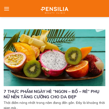
Skip
to
content
7 THỰC PHẨM NGÀY HÈ “NGON – BỔ – RẺ” PHỤ
NỮ NÊN TĂNG CƯỜNG CHO DA ĐẸP
Thời điểm nóng nhất trong năm đang đến gần. Đây là khoảng thời
gian mà...