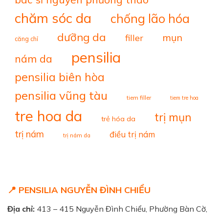
chăm sóc da
chống lão hóa
dưỡng da
mụn
filler
căng chỉ
pensilia
nám da
pensilia biên hòa
pensilia vũng tàu
tiem filler
tiem tre hoa
tre hoa da
trị mụn
trẻ hóa da
trị nám
điều trị nám
trị nám da
📍 PENSILIA NGUYỄN ĐÌNH CHIỂU
Địa chỉ:
413 – 415 Nguyễn Đình Chiểu, Phường Bàn Cờ,