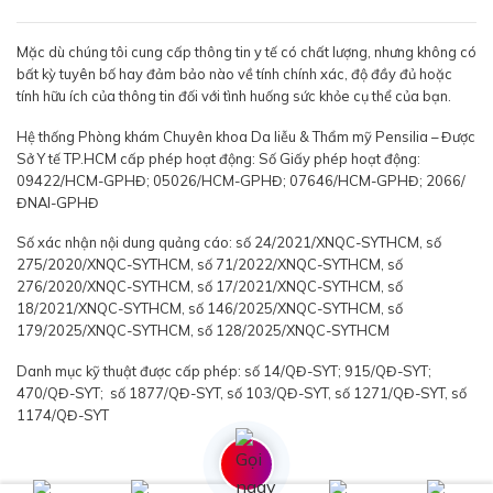
Mặc dù chúng tôi cung cấp thông tin y tế có chất lượng, nhưng không có
bất kỳ tuyên bố hay đảm bảo nào về tính chính xác, độ đầy đủ hoặc
tính hữu ích của thông tin đối với tình huống sức khỏe cụ thể của bạn.
Hệ thống Phòng khám Chuyên khoa Da liễu & Thẩm mỹ Pensilia – Được
Sở Y tế TP.HCM cấp phép hoạt động: Số Giấy phép hoạt động:
09422/HCM-GPHĐ; 05026/HCM-GPHĐ; 07646/HCM-GPHĐ; 2066/
ĐNAI-GPHĐ
Số xác nhận nội dung quảng cáo: số 24/2021/XNQC-SYTHCM, số
275/2020/XNQC-SYTHCM, số 71/2022/XNQC-SYTHCM, số
276/2020/XNQC-SYTHCM, số 17/2021/XNQC-SYTHCM, số
18/2021/XNQC-SYTHCM, số 146/2025/XNQC-SYTHCM, số
179/2025/XNQC-SYTHCM, số 128/2025/XNQC-SYTHCM
Danh mục kỹ thuật được cấp phép: số 14/QĐ-SYT; 915/QĐ-SYT;
470/QĐ-SYT; số 1877/QĐ-SYT, số 103/QĐ-SYT, số 1271/QĐ-SYT, số
1174/QĐ-SYT