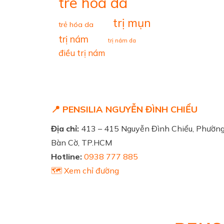
tre hoa da
trị mụn
trẻ hóa da
trị nám
trị nám da
điều trị nám
📍 PENSILIA NGUYỄN ĐÌNH CHIỂU
Địa chỉ:
413 – 415 Nguyễn Đình Chiểu, Phườn
Bàn Cờ, TP.HCM
Hotline:
0938 777 885
🗺️ Xem chỉ đường