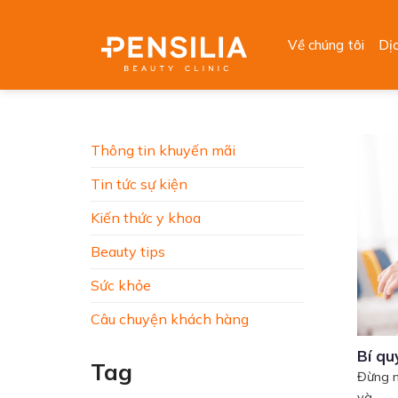
Skip
to
Về chúng tôi
Dị
content
Thông tin khuyến mãi
Tin tức sự kiện
Kiến thức y khoa
Beauty tips
Sức khỏe
Câu chuyện khách hàng
Bí qu
Tag
Đừng n
và...