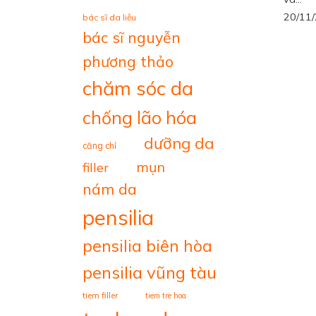
20/11
bác sĩ da liễu
bác sĩ nguyễn
phương thảo
chăm sóc da
chống lão hóa
dưỡng da
căng chỉ
mụn
filler
nám da
pensilia
pensilia biên hòa
pensilia vũng tàu
tiem filler
tiem tre hoa