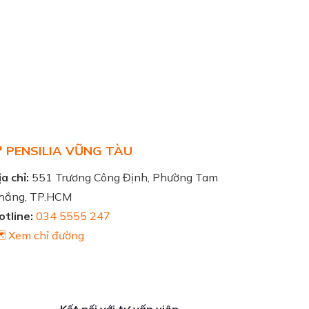
 PENSILIA VŨNG TÀU
a chỉ:
551 Trương Công Định, Phường Tam
hắng, TP.HCM
otline:
034 5555 247
️ Xem chỉ đường
Kết nối với tư vấn viên