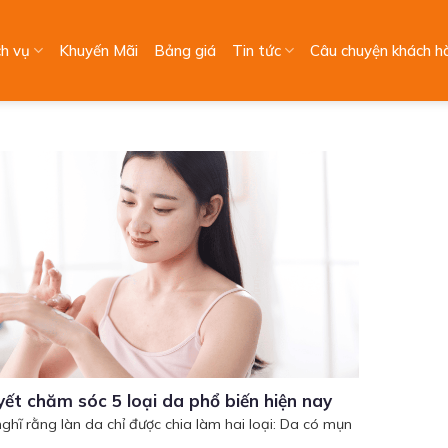
ch vụ
Khuyến Mãi
Bảng giá
Tin tức
Câu chuyện khách h
yết chăm sóc 5 loại da phổ biến hiện nay
ghĩ rằng làn da chỉ được chia làm hai loại: Da có mụn