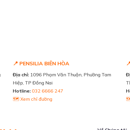
📍 PENSILIA BIÊN HÒA

g
Địa chỉ:
1096 Phạm Văn Thuận, Phường Tam
Đị
Hiệp, TP Đồng Nai
T
Hotline:
032 6666 247
H
🗺️ Xem chỉ đường

Về Chúng tôi