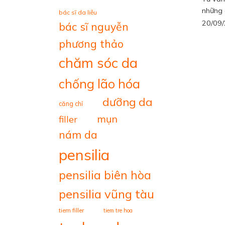
những c
bác sĩ da liễu
20/09
bác sĩ nguyễn
phương thảo
chăm sóc da
chống lão hóa
dưỡng da
căng chỉ
mụn
filler
nám da
pensilia
pensilia biên hòa
pensilia vũng tàu
tiem filler
tiem tre hoa