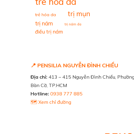
tre hoa da
trị mụn
trẻ hóa da
trị nám
trị nám da
điều trị nám
📍 PENSILIA NGUYỄN ĐÌNH CHIỂU
Địa chỉ:
413 – 415 Nguyễn Đình Chiểu, Phườn
Bàn Cờ, TP.HCM
Hotline:
0938 777 885
🗺️ Xem chỉ đường