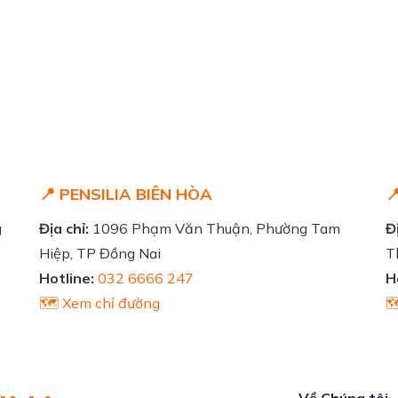
📍 PENSILIA BIÊN HÒA

g
Địa chỉ:
1096 Phạm Văn Thuận, Phường Tam
Đị
Hiệp, TP Đồng Nai
T
Hotline:
032 6666 247
H
🗺️ Xem chỉ đường

Về Chúng tôi