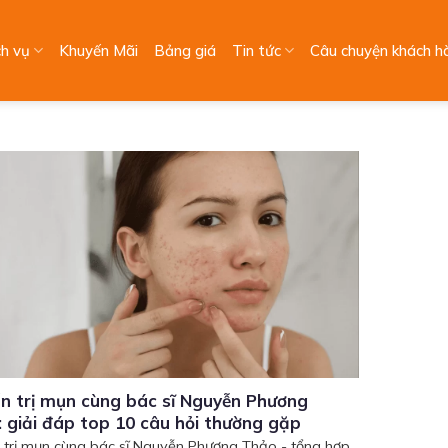
ch vụ
Khuyến Mãi
Bảng giá
Tin tức
Câu chuyện khách h
n trị mụn cùng bác sĩ Nguyễn Phương
 giải đáp top 10 câu hỏi thường gặp
 trị mụn cùng bác sĩ Nguyễn Phương Thảo - tổng hợp