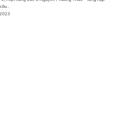
âu...
/2023