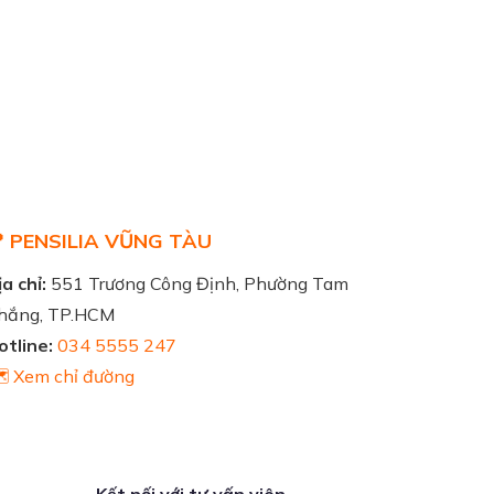
 PENSILIA VŨNG TÀU
a chỉ:
551 Trương Công Định, Phường Tam
hắng, TP.HCM
otline:
034 5555 247
️ Xem chỉ đường
Kết nối với tư vấn viên