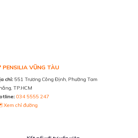
 PENSILIA VŨNG TÀU
a chỉ:
551 Trương Công Định, Phường Tam
hắng, TP.HCM
otline:
034 5555 247
️ Xem chỉ đường
Kết nối với tư vấn viên