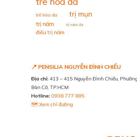
tre hoa da
trị mụn
trẻ hóa da
trị nám
trị nám da
điều trị nám
📍 PENSILIA NGUYỄN ĐÌNH CHIỂU
Địa chỉ:
413 – 415 Nguyễn Đình Chiểu, Phườn
Bàn Cờ, TP.HCM
Hotline:
0938 777 885
🗺️ Xem chỉ đường