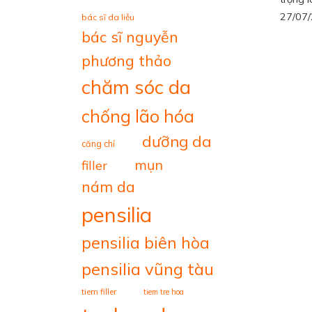
27/07
bác sĩ da liễu
bác sĩ nguyễn
phương thảo
chăm sóc da
chống lão hóa
dưỡng da
căng chỉ
mụn
filler
nám da
pensilia
pensilia biên hòa
pensilia vũng tàu
tiem filler
tiem tre hoa