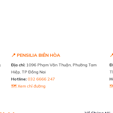
📍 PENSILIA BIÊN HÒA

g
Địa chỉ:
1096 Phạm Văn Thuận, Phường Tam
Đị
Hiệp, TP Đồng Nai
T
Hotline:
032 6666 247
H
🗺️ Xem chỉ đường

Về Chúng tôi