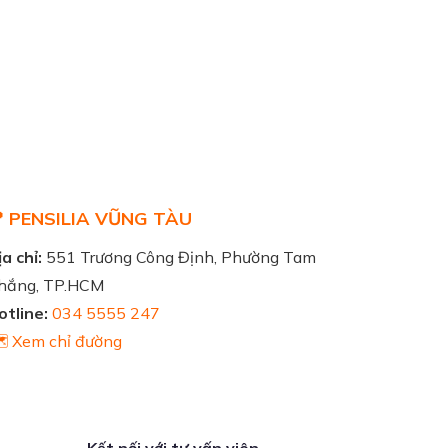
 PENSILIA VŨNG TÀU
a chỉ:
551 Trương Công Định, Phường Tam
hắng, TP.HCM
otline:
034 5555 247
️ Xem chỉ đường
Kết nối với tư vấn viên