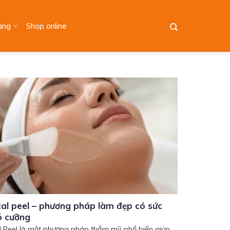
àng
Shop online
al peel – phương pháp làm đẹp có sức
ó cưỡng
 Peel là một phương pháp thẩm mỹ phổ biến giúp