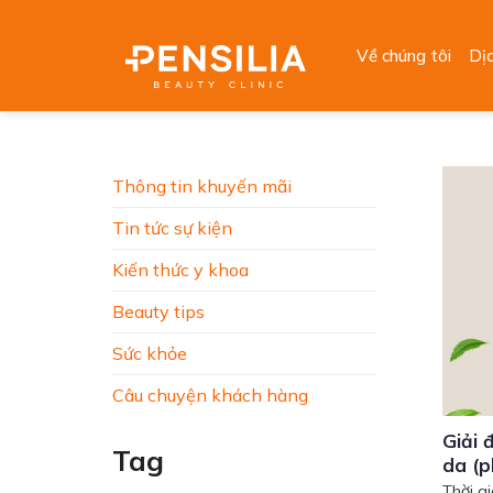
Skip
to
Về chúng tôi
Dị
content
Thông tin khuyến mãi
Tin tức sự kiện
Kiến thức y khoa
Beauty tips
Sức khỏe
Câu chuyện khách hàng
Giải 
Tag
da (p
Thời g