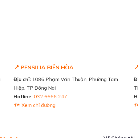
📍 PENSILIA BIÊN HÒA

g
Địa chỉ:
1096 Phạm Văn Thuận, Phường Tam
Đị
Hiệp, TP Đồng Nai
T
Hotline:
032 6666 247
H
🗺️ Xem chỉ đường

Về Chúng tôi