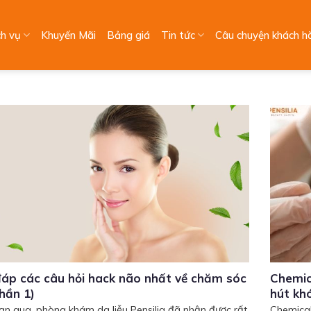
ch vụ
Khuyến Mãi
Bảng giá
Tin tức
Câu chuyện khách h
đáp các câu hỏi hack não nhất về chăm sóc
Chemic
hần 1)
hút kh
ian qua, phòng khám da liễu Pensilia đã nhận được rất
Chemical