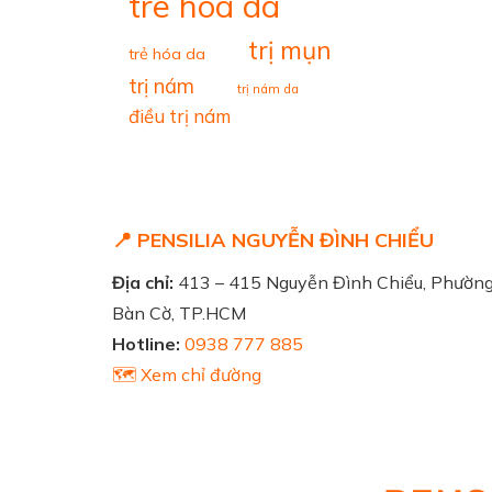
tre hoa da
trị mụn
trẻ hóa da
trị nám
trị nám da
điều trị nám
📍 PENSILIA NGUYỄN ĐÌNH CHIỂU
Địa chỉ:
413 – 415 Nguyễn Đình Chiểu, Phườn
Bàn Cờ, TP.HCM
Hotline:
0938 777 885
🗺️ Xem chỉ đường