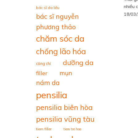
nhiều c
bác sĩ da liễu
18/03
bác sĩ nguyễn
phương thảo
chăm sóc da
chống lão hóa
dưỡng da
căng chỉ
mụn
filler
nám da
pensilia
pensilia biên hòa
pensilia vũng tàu
tiem filler
tiem tre hoa