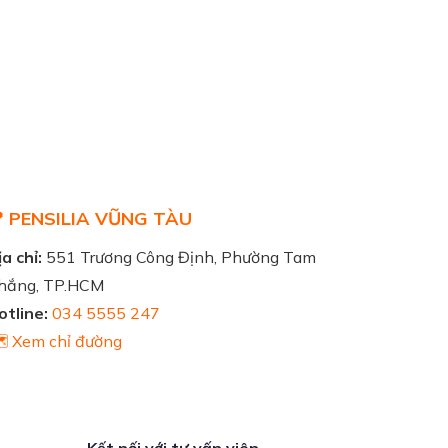
 PENSILIA VŨNG TÀU
a chỉ:
551 Trương Công Định, Phường Tam
hắng, TP.HCM
otline:
034 5555 247
️ Xem chỉ đường
Kết nối với tư vấn viên