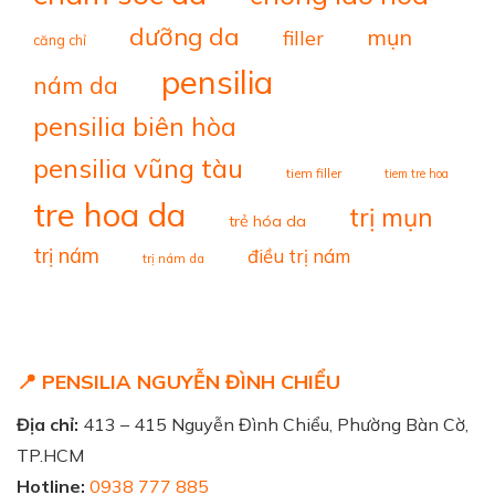
dưỡng da
mụn
filler
căng chỉ
pensilia
nám da
pensilia biên hòa
pensilia vũng tàu
tiem filler
tiem tre hoa
tre hoa da
trị mụn
trẻ hóa da
trị nám
điều trị nám
trị nám da
📍 PENSILIA NGUYỄN ĐÌNH CHIỂU
Địa chỉ:
413 – 415 Nguyễn Đình Chiểu, Phường Bàn Cờ,
TP.HCM
Hotline:
0938 777 885