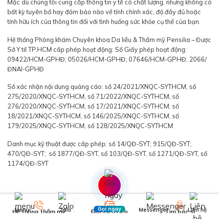
Mặc dù chúng tôi cung cấp thông tin y tế có chất lượng, nhưng không có
bất kỳ tuyên bố hay đảm bảo nào về tính chính xác, độ đầy đủ hoặc
tính hữu ích của thông tin đối với tình huống sức khỏe cụ thể của bạn.
Hệ thống Phòng khám Chuyên khoa Da liễu & Thẩm mỹ Pensilia – Được
Sở Y tế TP.HCM cấp phép hoạt động: Số Giấy phép hoạt động:
09422/HCM-GPHĐ; 05026/HCM-GPHĐ; 07646/HCM-GPHĐ; 2066/
ĐNAI-GPHĐ
Số xác nhận nội dung quảng cáo: số 24/2021/XNQC-SYTHCM, số
275/2020/XNQC-SYTHCM, số 71/2022/XNQC-SYTHCM, số
276/2020/XNQC-SYTHCM, số 17/2021/XNQC-SYTHCM, số
18/2021/XNQC-SYTHCM, số 146/2025/XNQC-SYTHCM, số
179/2025/XNQC-SYTHCM, số 128/2025/XNQC-SYTHCM
Danh mục kỹ thuật được cấp phép: số 14/QĐ-SYT; 915/QĐ-SYT;
470/QĐ-SYT; số 1877/QĐ-SYT, số 103/QĐ-SYT, số 1271/QĐ-SYT, số
1174/QĐ-SYT
Gọi ngay
Menu
Zalo
Messenger
Liên hệ
Hệ thống thẩm mỹ
Đặt Lịch Hẹn
Tìm bác sĩ