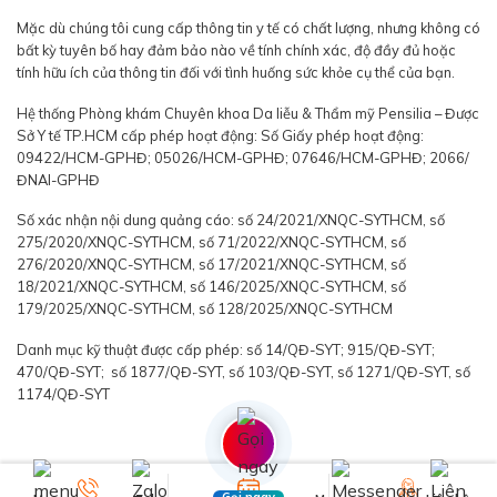
Mặc dù chúng tôi cung cấp thông tin y tế có chất lượng, nhưng không có
bất kỳ tuyên bố hay đảm bảo nào về tính chính xác, độ đầy đủ hoặc
tính hữu ích của thông tin đối với tình huống sức khỏe cụ thể của bạn.
Hệ thống Phòng khám Chuyên khoa Da liễu & Thẩm mỹ Pensilia – Được
Sở Y tế TP.HCM cấp phép hoạt động: Số Giấy phép hoạt động:
09422/HCM-GPHĐ; 05026/HCM-GPHĐ; 07646/HCM-GPHĐ; 2066/
ĐNAI-GPHĐ
Số xác nhận nội dung quảng cáo: số 24/2021/XNQC-SYTHCM, số
275/2020/XNQC-SYTHCM, số 71/2022/XNQC-SYTHCM, số
276/2020/XNQC-SYTHCM, số 17/2021/XNQC-SYTHCM, số
18/2021/XNQC-SYTHCM, số 146/2025/XNQC-SYTHCM, số
179/2025/XNQC-SYTHCM, số 128/2025/XNQC-SYTHCM
Danh mục kỹ thuật được cấp phép: số 14/QĐ-SYT; 915/QĐ-SYT;
470/QĐ-SYT; số 1877/QĐ-SYT, số 103/QĐ-SYT, số 1271/QĐ-SYT, số
1174/QĐ-SYT