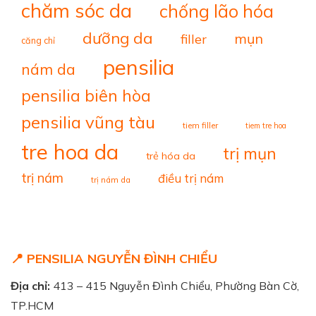
chăm sóc da
chống lão hóa
dưỡng da
mụn
filler
căng chỉ
pensilia
nám da
pensilia biên hòa
pensilia vũng tàu
tiem filler
tiem tre hoa
tre hoa da
trị mụn
trẻ hóa da
trị nám
điều trị nám
trị nám da
📍 PENSILIA NGUYỄN ĐÌNH CHIỂU
Địa chỉ:
413 – 415 Nguyễn Đình Chiểu, Phường Bàn Cờ,
TP.HCM