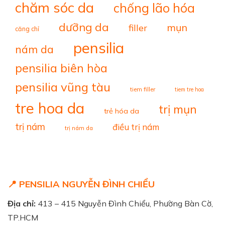
chăm sóc da
chống lão hóa
dưỡng da
mụn
filler
căng chỉ
pensilia
nám da
pensilia biên hòa
pensilia vũng tàu
tiem filler
tiem tre hoa
tre hoa da
trị mụn
trẻ hóa da
trị nám
điều trị nám
trị nám da
📍 PENSILIA NGUYỄN ĐÌNH CHIỂU
Địa chỉ:
413 – 415 Nguyễn Đình Chiểu, Phường Bàn Cờ,
TP.HCM