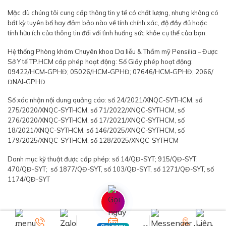
Mặc dù chúng tôi cung cấp thông tin y tế có chất lượng, nhưng không có
bất kỳ tuyên bố hay đảm bảo nào về tính chính xác, độ đầy đủ hoặc
tính hữu ích của thông tin đối với tình huống sức khỏe cụ thể của bạn.
Hệ thống Phòng khám Chuyên khoa Da liễu & Thẩm mỹ Pensilia – Được
Sở Y tế TP.HCM cấp phép hoạt động: Số Giấy phép hoạt động:
09422/HCM-GPHĐ; 05026/HCM-GPHĐ; 07646/HCM-GPHĐ; 2066/
ĐNAI-GPHĐ
Số xác nhận nội dung quảng cáo: số 24/2021/XNQC-SYTHCM, số
275/2020/XNQC-SYTHCM, số 71/2022/XNQC-SYTHCM, số
276/2020/XNQC-SYTHCM, số 17/2021/XNQC-SYTHCM, số
18/2021/XNQC-SYTHCM, số 146/2025/XNQC-SYTHCM, số
179/2025/XNQC-SYTHCM, số 128/2025/XNQC-SYTHCM
Danh mục kỹ thuật được cấp phép: số 14/QĐ-SYT; 915/QĐ-SYT;
470/QĐ-SYT; số 1877/QĐ-SYT, số 103/QĐ-SYT, số 1271/QĐ-SYT, số
1174/QĐ-SYT