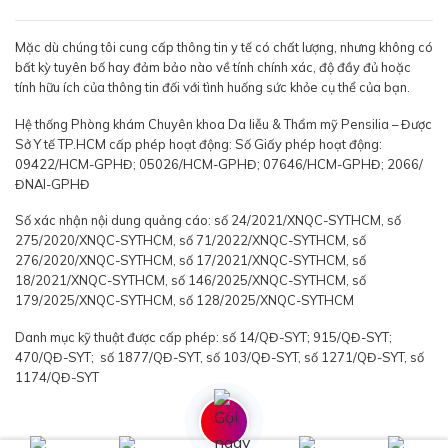
Mặc dù chúng tôi cung cấp thông tin y tế có chất lượng, nhưng không có
bất kỳ tuyên bố hay đảm bảo nào về tính chính xác, độ đầy đủ hoặc
tính hữu ích của thông tin đối với tình huống sức khỏe cụ thể của bạn.
Hệ thống Phòng khám Chuyên khoa Da liễu & Thẩm mỹ Pensilia – Được
Sở Y tế TP.HCM cấp phép hoạt động: Số Giấy phép hoạt động:
09422/HCM-GPHĐ; 05026/HCM-GPHĐ; 07646/HCM-GPHĐ; 2066/
ĐNAI-GPHĐ
Số xác nhận nội dung quảng cáo: số 24/2021/XNQC-SYTHCM, số
275/2020/XNQC-SYTHCM, số 71/2022/XNQC-SYTHCM, số
276/2020/XNQC-SYTHCM, số 17/2021/XNQC-SYTHCM, số
18/2021/XNQC-SYTHCM, số 146/2025/XNQC-SYTHCM, số
179/2025/XNQC-SYTHCM, số 128/2025/XNQC-SYTHCM
Danh mục kỹ thuật được cấp phép: số 14/QĐ-SYT; 915/QĐ-SYT;
470/QĐ-SYT; số 1877/QĐ-SYT, số 103/QĐ-SYT, số 1271/QĐ-SYT, số
1174/QĐ-SYT