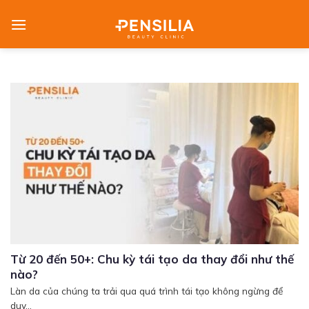
Skip
to
content
Từ 20 đến 50+: Chu kỳ tái tạo da thay đổi như thế
nào?
Làn da của chúng ta trải qua quá trình tái tạo không ngừng để
duy...