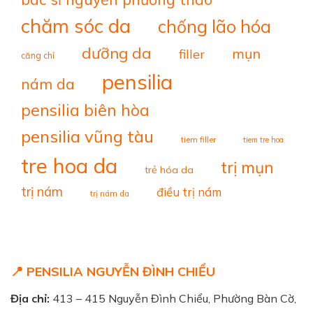
chăm sóc da
chống lão hóa
dưỡng da
mụn
filler
căng chỉ
pensilia
nám da
pensilia biên hòa
pensilia vũng tàu
tiem filler
tiem tre hoa
tre hoa da
trị mụn
trẻ hóa da
trị nám
điều trị nám
trị nám da
📍 PENSILIA NGUYỄN ĐÌNH CHIỂU
Địa chỉ:
413 – 415 Nguyễn Đình Chiểu, Phường Bàn Cờ,