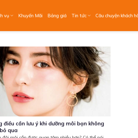
ch vụ
Khuyến Mãi
Bảng giá
Tin tức
Câu chuyện khách h
 điều cần lưu ý khi dưỡng môi bạn không
 bỏ qua
o đôi môi cần được quan tâm nhiều hơn? Có thể nói