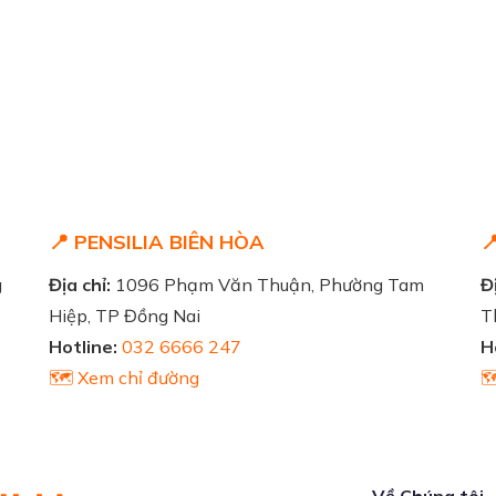
📍 PENSILIA BIÊN HÒA

g
Địa chỉ:
1096 Phạm Văn Thuận, Phường Tam
Đị
Hiệp, TP Đồng Nai
T
Hotline:
032 6666 247
H
🗺️ Xem chỉ đường

Về Chúng tôi