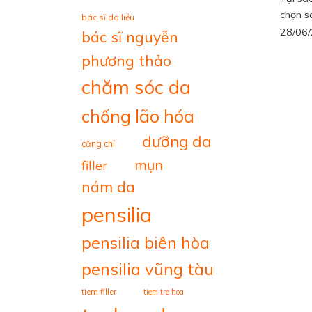
chọn so
bác sĩ da liễu
28/06
bác sĩ nguyễn
phương thảo
chăm sóc da
chống lão hóa
dưỡng da
căng chỉ
mụn
filler
nám da
pensilia
pensilia biên hòa
pensilia vũng tàu
tiem filler
tiem tre hoa