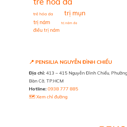
tre hoa da
trị mụn
trẻ hóa da
trị nám
trị nám da
điều trị nám
📍 PENSILIA NGUYỄN ĐÌNH CHIỂU
Địa chỉ:
413 – 415 Nguyễn Đình Chiểu, Phườn
Bàn Cờ, TP.HCM
Hotline:
0938 777 885
🗺️ Xem chỉ đường