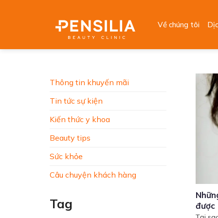
Skip
to
Về chúng tôi
Dị
content
Thông tin khuyến mãi
Tin tức sự kiện
Kiến thức y khoa
Beauty tips
Sức khỏe
Câu chuyện khách hàng
Những
Tag
được
Tại sa