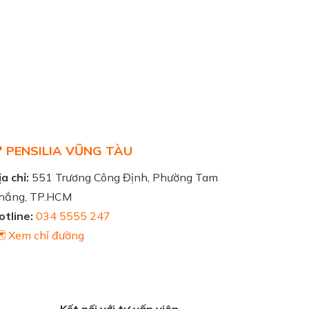
 PENSILIA VŨNG TÀU
a chỉ:
551 Trương Công Định, Phường Tam
hắng, TP.HCM
otline:
034 5555 247
️ Xem chỉ đường
Kết nối với tư vấn viên