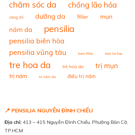
chăm sóc da
chống lão hóa
dưỡng da
mụn
filler
căng chỉ
pensilia
nám da
pensilia biên hòa
pensilia vũng tàu
tiem filler
tiem tre hoa
tre hoa da
trị mụn
trẻ hóa da
trị nám
điều trị nám
trị nám da
📍 PENSILIA NGUYỄN ĐÌNH CHIỂU
Địa chỉ:
413 – 415 Nguyễn Đình Chiểu, Phường Bàn Cờ,
TP.HCM