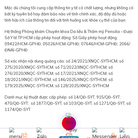
Mặc dù chúng tôi cung cấp thông tin y tế có chất lượng, nhưng không có
bất kỳ tuyên bố hay đảm bảo nào về tính chính xác, độ đầy đủ hoặc
tính hữu ích của thông tin đối với tình huống sức khỏe cụ thể của bạn.
Hệ thống Phòng khám Chuyên khoa Da liễu & Thẩm mỹ Pensilia – Được
Sở Y tế TP.HCM cấp phép hoạt động: Số Giấy phép hoạt động:
09422/HCM-GPHĐ; 05026/HCM-GPHĐ; 07646/HCM-GPHĐ; 2066/
ĐNAI-GPHĐ
Số xác nhận nội dung quảng cáo: số 24/2021/XNQC-SYTHCM, số
275/2020/XNQC-SYTHCM, số 71/2022/XNQC-SYTHCM, số
276/2020/XNQC-SYTHCM, số 17/2021/XNQC-SYTHCM, số
18/2021/XNQC-SYTHCM, số 146/2025/XNQC-SYTHCM, số
179/2025/XNQC-SYTHCM, số 128/2025/XNQC-SYTHCM
Danh mục kỹ thuật được cấp phép: số 14/QĐ-SYT; 915/QĐ-SYT;
470/QĐ-SYT; số 1877/QĐ-SYT, số 103/QĐ-SYT, số 1271/QĐ-SYT, số
1174/QĐ-SYT