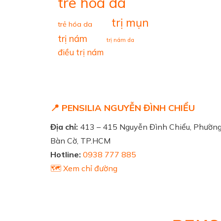
tre hoa da
trị mụn
trẻ hóa da
trị nám
trị nám da
điều trị nám
📍 PENSILIA NGUYỄN ĐÌNH CHIỂU
Địa chỉ:
413 – 415 Nguyễn Đình Chiểu, Phườn
Bàn Cờ, TP.HCM
Hotline:
0938 777 885
🗺️ Xem chỉ đường