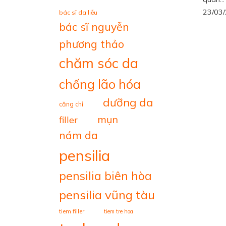
23/03
bác sĩ da liễu
bác sĩ nguyễn
phương thảo
chăm sóc da
chống lão hóa
dưỡng da
căng chỉ
mụn
filler
nám da
pensilia
pensilia biên hòa
pensilia vũng tàu
tiem filler
tiem tre hoa