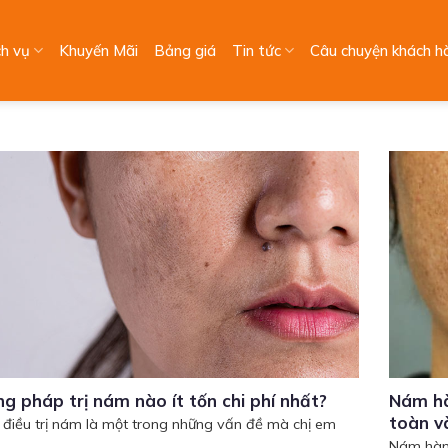
ch vụ
Khuyến Mãi
Bảng giá
Tin tức
Câu chuyện khách h
g pháp trị nám nào ít tốn chi phí nhất?
Nám hà
toàn v
í điều trị nám là một trong những vấn đề mà chị em
Nám hàm 