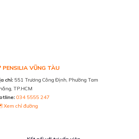
 PENSILIA VŨNG TÀU
a chỉ:
551 Trương Công Định, Phường Tam
hắng, TP.HCM
otline:
034 5555 247
️ Xem chỉ đường
Kết nối với tư vấn viên