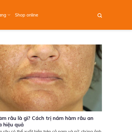
àng
Shop online
m râu là gì? Cách trị nám hàm râu an
à hiệu quả
râu có thể xuất hiện trên cả nam và nữ, chúng ảnh