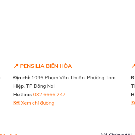
📍 PENSILIA BIÊN HÒA

g
Địa chỉ:
1096 Phạm Văn Thuận, Phường Tam
Đị
Hiệp, TP Đồng Nai
T
Hotline:
032 6666 247
H
🗺️ Xem chỉ đường

Về Chúng tôi