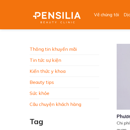
Skip
to
Về chúng tôi
Dị
content
Thông tin khuyến mãi
Tin tức sự kiện
Kiến thức y khoa
Beauty tips
Sức khỏe
Câu chuyện khách hàng
Phươn
Tag
Chi ph
quan...