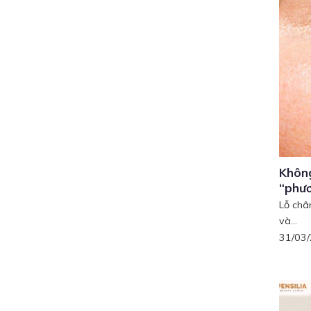
Không
“phươ
Lỗ châ
và...
31/03