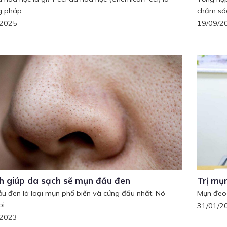
 pháp...
chăm sóc
/2025
19/09/2
h giúp da sạch sẽ mụn đầu đen
Trị mụ
u đen là loại mụn phổ biến và cứng đầu nhất. Nó
Mụn đeo b
i...
31/01/2
/2023