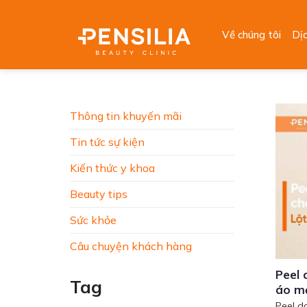
Skip
to
Về chúng tôi
Dị
content
Thông tin khuyến mãi
Tin tức sự kiện
Kiến thức y khoa
Beauty tips
Sức khỏe
Câu chuyện khách hàng
Peel 
Tag
áo m
Peel d