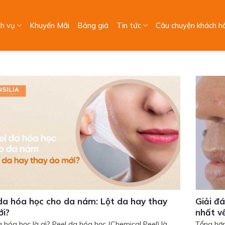
ch vụ
Khuyến Mãi
Bảng giá
Tin tức
Câu chuyện khách h
da hóa học cho da nám: Lột da hay thay
Giải đ
ới?
nhất v
a hóa học là gì? Peel da hóa học (Chemical Peel) là
Tổng hợp