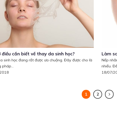
 điều cần biết về thay da sinh học?
Làm sa
a sinh học đang rất được ưa chuộng. Đây được cho là
Nếp nhăn
 pháp...
nhiều. Để
/2018
18/07/2
1
2