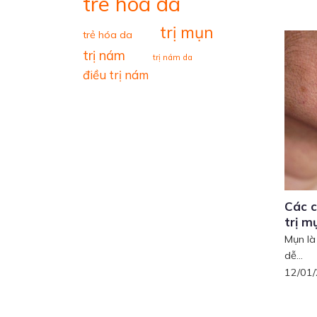
tre hoa da
trị mụn
trẻ hóa da
trị nám
trị nám da
điều trị nám
Các c
trị m
Mụn là
dễ...
12/01