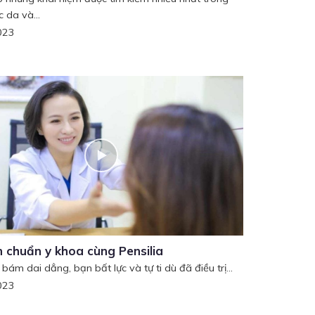
 da và...
023
n chuẩn y khoa cùng Pensilia
ám dai dẳng, bạn bất lực và tự ti dù đã điều trị...
023