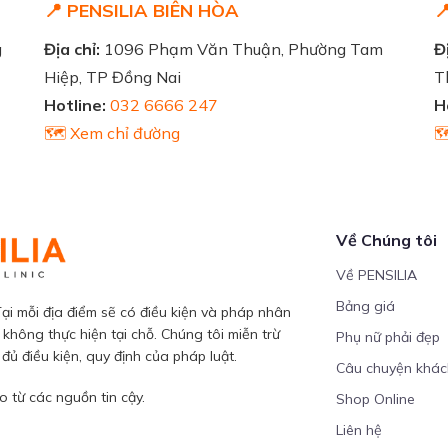
📍 PENSILIA BIÊN HÒA

g
Địa chỉ:
1096 Phạm Văn Thuận, Phường Tam
Đị
Hiệp, TP Đồng Nai
T
Hotline:
032 6666 247
H
🗺️ Xem chỉ đường

Về Chúng tôi
Về PENSILIA
Bảng giá
ại mỗi địa điểm sẽ có điều kiện và pháp nhân
 không thực hiện tại chỗ. Chúng tôi miễn trừ
Phụ nữ phải đẹp
ủ điều kiện, quy định của pháp luật.
Câu chuyện khá
 từ các nguồn tin cậy.
Shop Online
Liên hệ