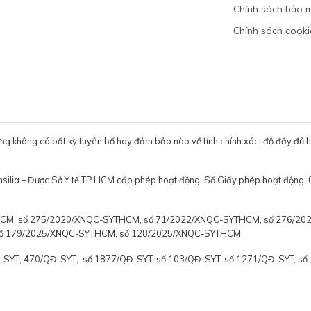
Chính sách bảo 
Chính sách cooki
ưng không có bất kỳ tuyên bố hay đảm bảo nào về tính chính xác, độ đầy đủ hoặ
ensilia – Được Sở Y tế TP.HCM cấp phép hoạt động: Số Giấy phép hoạt
YTHCM, số 275/2020/XNQC-SYTHCM, số 71/2022/XNQC-SYTHCM, số 276/2
số 179/2025/XNQC-SYTHCM, số 128/2025/XNQC-SYTHCM
Đ-SYT; 470/QĐ-SYT; số 1877/QĐ-SYT, số 103/QĐ-SYT, số 1271/QĐ-SYT, s