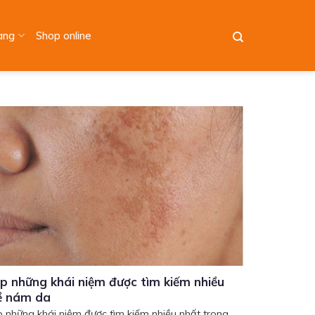
àng
Shop online
áp những khái niệm được tìm kiếm nhiều
ề nám da
 những khái niệm được tìm kiếm nhiều nhất trong