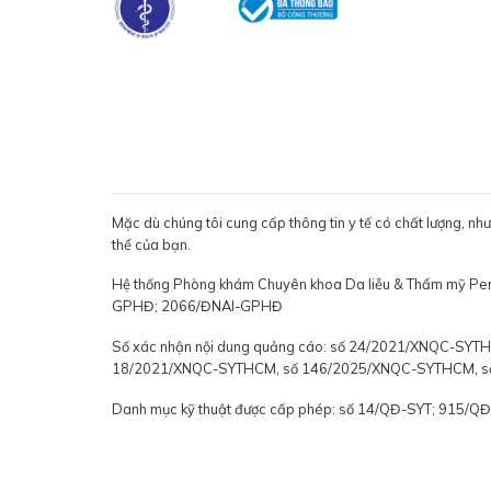
Mặc dù chúng tôi cung cấp thông tin y tế có chất lượng, nh
thể của bạn.
Hệ thống Phòng khám Chuyên khoa Da liễu & Thẩm mỹ P
GPHĐ; 2066/ĐNAI-GPHĐ
Số xác nhận nội dung quảng cáo: số 24/2021/XNQC-S
18/2021/XNQC-SYTHCM, số 146/2025/XNQC-SYTHCM, 
Danh mục kỹ thuật được cấp phép: số 14/QĐ-SYT; 915/Q