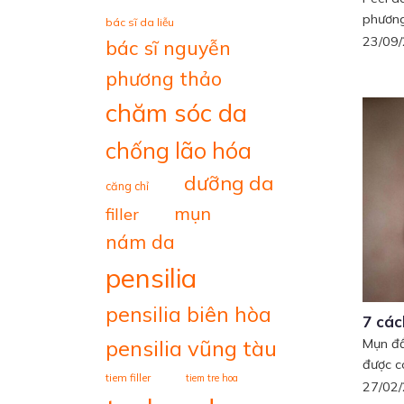
phương
bác sĩ da liễu
23/09
bác sĩ nguyễn
phương thảo
chăm sóc da
chống lão hóa
dưỡng da
căng chỉ
mụn
filler
nám da
pensilia
pensilia biên hòa
7 các
pensilia vũng tàu
Mụn đầ
được co
tiem filler
tiem tre hoa
27/02