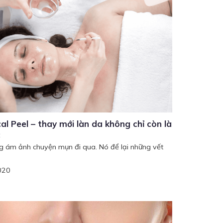
l Peel – thay mới làn da không chỉ còn là
c
ng ám ảnh chuyện mụn đi qua. Nó để lại những vết
020