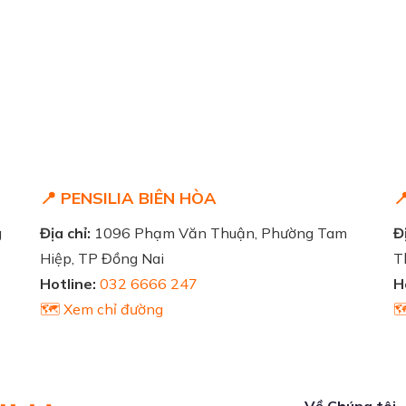
📍 PENSILIA BIÊN HÒA

g
Địa chỉ:
1096 Phạm Văn Thuận, Phường Tam
Đị
Hiệp, TP Đồng Nai
T
Hotline:
032 6666 247
H
🗺️ Xem chỉ đường

Về Chúng tôi