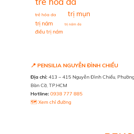
tre hoa da
trị mụn
trẻ hóa da
trị nám
trị nám da
điều trị nám
📍 PENSILIA NGUYỄN ĐÌNH CHIỂU
Địa chỉ:
413 – 415 Nguyễn Đình Chiểu, Phườn
Bàn Cờ, TP.HCM
Hotline:
0938 777 885
🗺️ Xem chỉ đường