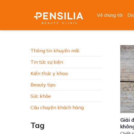
Skip
to
Về chúng tôi
Dị
content
Thông tin khuyến mãi
Tin tức sự kiện
Kiến thức y khoa
Beauty tips
Sức khỏe
Câu chuyện khách hàng
Giải 
Tag
khôn
Chiết 