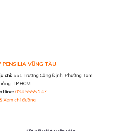
 PENSILIA VŨNG TÀU
a chỉ:
551 Trương Công Định, Phường Tam
hắng, TP.HCM
otline:
034 5555 247
️ Xem chỉ đường
Kết nối với tư vấn viên