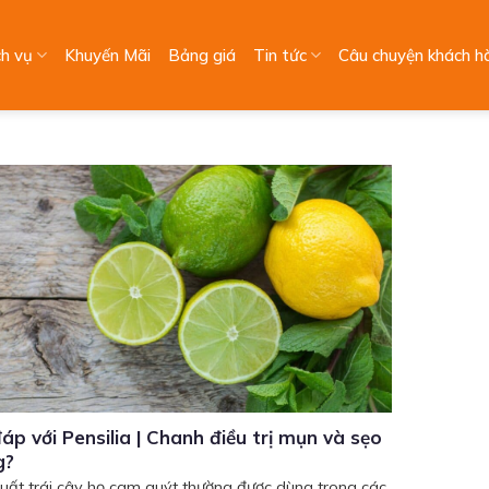
ch vụ
Khuyến Mãi
Bảng giá
Tin tức
Câu chuyện khách h
đáp với Pensilia | Chanh điều trị mụn và sẹo
g?
xuất trái cây họ cam quýt thường được dùng trong các