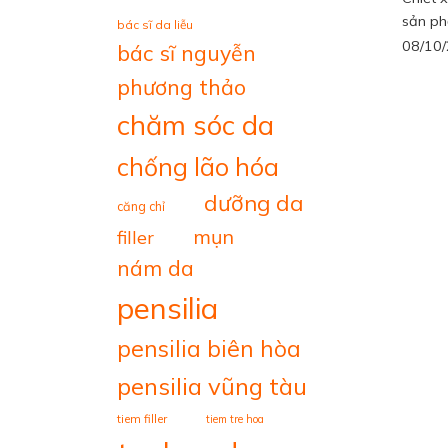
sản ph
bác sĩ da liễu
08/10
bác sĩ nguyễn
phương thảo
chăm sóc da
chống lão hóa
dưỡng da
căng chỉ
mụn
filler
nám da
pensilia
pensilia biên hòa
pensilia vũng tàu
tiem filler
tiem tre hoa