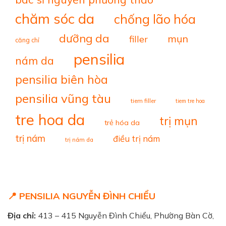
chăm sóc da
chống lão hóa
dưỡng da
mụn
filler
căng chỉ
pensilia
nám da
pensilia biên hòa
pensilia vũng tàu
tiem filler
tiem tre hoa
tre hoa da
trị mụn
trẻ hóa da
trị nám
điều trị nám
trị nám da
📍 PENSILIA NGUYỄN ĐÌNH CHIỂU
Địa chỉ:
413 – 415 Nguyễn Đình Chiểu, Phường Bàn Cờ,