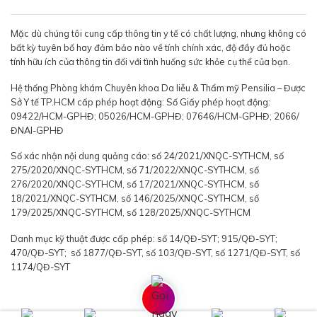
Mặc dù chúng tôi cung cấp thông tin y tế có chất lượng, nhưng không có
bất kỳ tuyên bố hay đảm bảo nào về tính chính xác, độ đầy đủ hoặc
tính hữu ích của thông tin đối với tình huống sức khỏe cụ thể của bạn.
Hệ thống Phòng khám Chuyên khoa Da liễu & Thẩm mỹ Pensilia – Được
Sở Y tế TP.HCM cấp phép hoạt động: Số Giấy phép hoạt động:
09422/HCM-GPHĐ; 05026/HCM-GPHĐ; 07646/HCM-GPHĐ; 2066/
ĐNAI-GPHĐ
Số xác nhận nội dung quảng cáo: số 24/2021/XNQC-SYTHCM, số
275/2020/XNQC-SYTHCM, số 71/2022/XNQC-SYTHCM, số
276/2020/XNQC-SYTHCM, số 17/2021/XNQC-SYTHCM, số
18/2021/XNQC-SYTHCM, số 146/2025/XNQC-SYTHCM, số
179/2025/XNQC-SYTHCM, số 128/2025/XNQC-SYTHCM
Danh mục kỹ thuật được cấp phép: số 14/QĐ-SYT; 915/QĐ-SYT;
470/QĐ-SYT; số 1877/QĐ-SYT, số 103/QĐ-SYT, số 1271/QĐ-SYT, số
1174/QĐ-SYT