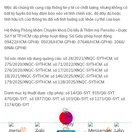
Mặc dù chúng tôi cung cấp thông tin y tế có chất lượng, nhưng không có
bất kỳ tuyên bố hay đảm bảo nào về tính chính xác, độ đầy đủ hoặc
tính hữu ích của thông tin đối với tình huống sức khỏe cụ thể của bạn.
Hệ thống Phòng khám Chuyên khoa Da liễu & Thẩm mỹ Pensilia – Được
Sở Y tế TP.HCM cấp phép hoạt động: Số Giấy phép hoạt động:
09422/HCM-GPHĐ; 05026/HCM-GPHĐ; 07646/HCM-GPHĐ; 2066/
ĐNAI-GPHĐ
Số xác nhận nội dung quảng cáo: số 24/2021/XNQC-SYTHCM, số
275/2020/XNQC-SYTHCM, số 71/2022/XNQC-SYTHCM, số
276/2020/XNQC-SYTHCM, số 17/2021/XNQC-SYTHCM, số
18/2021/XNQC-SYTHCM, số 146/2025/XNQC-SYTHCM, số
179/2025/XNQC-SYTHCM, số 128/2025/XNQC-SYTHCM
Danh mục kỹ thuật được cấp phép: số 14/QĐ-SYT; 915/QĐ-SYT;
470/QĐ-SYT; số 1877/QĐ-SYT, số 103/QĐ-SYT, số 1271/QĐ-SYT, số
1174/QĐ-SYT