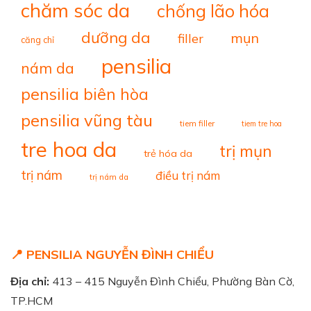
chăm sóc da
chống lão hóa
dưỡng da
mụn
filler
căng chỉ
pensilia
nám da
pensilia biên hòa
pensilia vũng tàu
tiem filler
tiem tre hoa
tre hoa da
trị mụn
trẻ hóa da
trị nám
điều trị nám
trị nám da
📍 PENSILIA NGUYỄN ĐÌNH CHIỂU
Địa chỉ:
413 – 415 Nguyễn Đình Chiểu, Phường Bàn Cờ,
TP.HCM