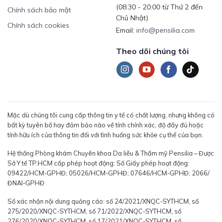
(08:30 - 20:00 từ Thứ 2 đến
Chính sách bảo mật
Chủ Nhật)
Chính sách cookies
Email:
info@pensilia.com
Theo dõi chúng tôi
Mặc dù chúng tôi cung cấp thông tin y tế có chất lượng, nhưng không có
bất kỳ tuyên bố hay đảm bảo nào về tính chính xác, độ đầy đủ hoặc
tính hữu ích của thông tin đối với tình huống sức khỏe cụ thể của bạn.
Hệ thống Phòng khám Chuyên khoa Da liễu & Thẩm mỹ Pensilia – Được
Sở Y tế TP.HCM cấp phép hoạt động: Số Giấy phép hoạt động:
09422/HCM-GPHĐ; 05026/HCM-GPHĐ; 07646/HCM-GPHĐ; 2066/
ĐNAI-GPHĐ
Số xác nhận nội dung quảng cáo: số 24/2021/XNQC-SYTHCM, số
275/2020/XNQC-SYTHCM, số 71/2022/XNQC-SYTHCM, số
276/2020/XNQC-SYTHCM, số 17/2021/XNQC-SYTHCM, số