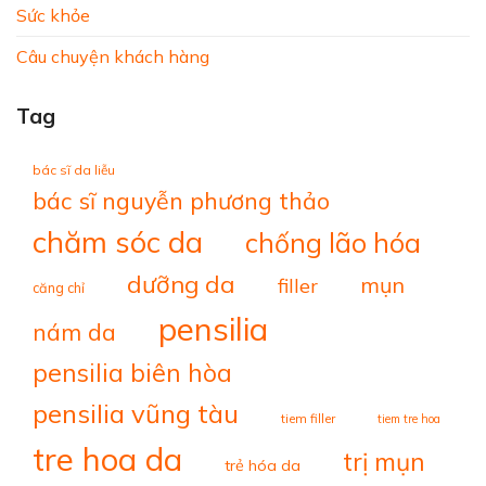
Sức khỏe
Câu chuyện khách hàng
Tag
bác sĩ da liễu
bác sĩ nguyễn phương thảo
chăm sóc da
chống lão hóa
dưỡng da
mụn
filler
căng chỉ
pensilia
nám da
pensilia biên hòa
pensilia vũng tàu
tiem filler
tiem tre hoa
tre hoa da
trị mụn
trẻ hóa da