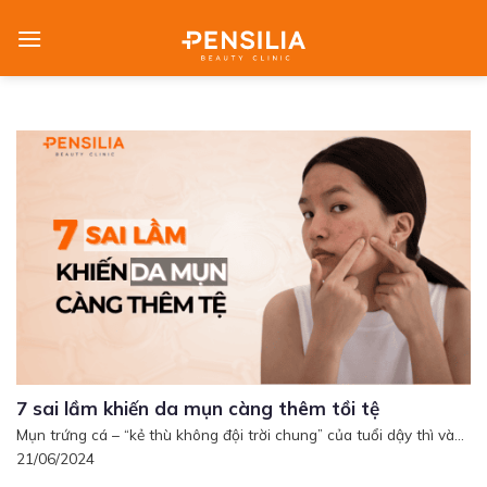
Skip
to
content
7 sai lầm khiến da mụn càng thêm tồi tệ
Mụn trứng cá – “kẻ thù không đội trời chung” của tuổi dậy thì và...
21/06/2024