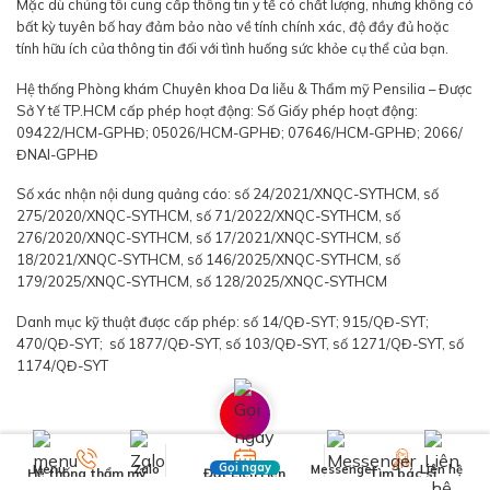
Mặc dù chúng tôi cung cấp thông tin y tế có chất lượng, nhưng không có
bất kỳ tuyên bố hay đảm bảo nào về tính chính xác, độ đầy đủ hoặc
tính hữu ích của thông tin đối với tình huống sức khỏe cụ thể của bạn.
Hệ thống Phòng khám Chuyên khoa Da liễu & Thẩm mỹ Pensilia – Được
Sở Y tế TP.HCM cấp phép hoạt động: Số Giấy phép hoạt động:
09422/HCM-GPHĐ; 05026/HCM-GPHĐ; 07646/HCM-GPHĐ; 2066/
ĐNAI-GPHĐ
Số xác nhận nội dung quảng cáo: số 24/2021/XNQC-SYTHCM, số
275/2020/XNQC-SYTHCM, số 71/2022/XNQC-SYTHCM, số
276/2020/XNQC-SYTHCM, số 17/2021/XNQC-SYTHCM, số
18/2021/XNQC-SYTHCM, số 146/2025/XNQC-SYTHCM, số
179/2025/XNQC-SYTHCM, số 128/2025/XNQC-SYTHCM
Danh mục kỹ thuật được cấp phép: số 14/QĐ-SYT; 915/QĐ-SYT;
470/QĐ-SYT; số 1877/QĐ-SYT, số 103/QĐ-SYT, số 1271/QĐ-SYT, số
1174/QĐ-SYT
Gọi ngay
Menu
Zalo
Messenger
Liên hệ
Hệ thống thẩm mỹ
Đặt Lịch Hẹn
Tìm bác sĩ