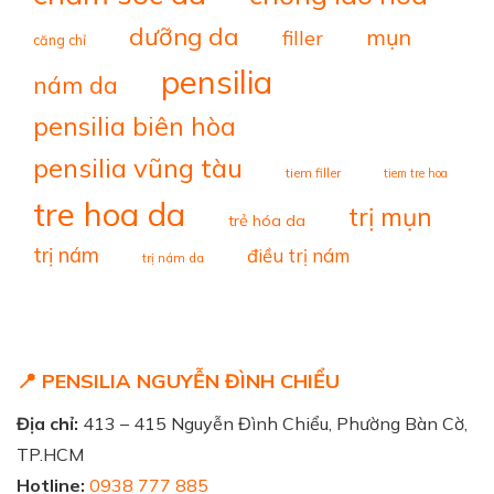
dưỡng da
mụn
filler
căng chỉ
pensilia
nám da
pensilia biên hòa
pensilia vũng tàu
tiem filler
tiem tre hoa
tre hoa da
trị mụn
trẻ hóa da
trị nám
điều trị nám
trị nám da
📍 PENSILIA NGUYỄN ĐÌNH CHIỂU
Địa chỉ:
413 – 415 Nguyễn Đình Chiểu, Phường Bàn Cờ,
TP.HCM
Hotline:
0938 777 885