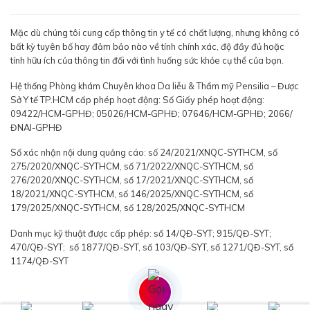
Mặc dù chúng tôi cung cấp thông tin y tế có chất lượng, nhưng không có
bất kỳ tuyên bố hay đảm bảo nào về tính chính xác, độ đầy đủ hoặc
tính hữu ích của thông tin đối với tình huống sức khỏe cụ thể của bạn.
Hệ thống Phòng khám Chuyên khoa Da liễu & Thẩm mỹ Pensilia – Được
Sở Y tế TP.HCM cấp phép hoạt động: Số Giấy phép hoạt động:
09422/HCM-GPHĐ; 05026/HCM-GPHĐ; 07646/HCM-GPHĐ; 2066/
ĐNAI-GPHĐ
Số xác nhận nội dung quảng cáo: số 24/2021/XNQC-SYTHCM, số
275/2020/XNQC-SYTHCM, số 71/2022/XNQC-SYTHCM, số
276/2020/XNQC-SYTHCM, số 17/2021/XNQC-SYTHCM, số
18/2021/XNQC-SYTHCM, số 146/2025/XNQC-SYTHCM, số
179/2025/XNQC-SYTHCM, số 128/2025/XNQC-SYTHCM
Danh mục kỹ thuật được cấp phép: số 14/QĐ-SYT; 915/QĐ-SYT;
470/QĐ-SYT; số 1877/QĐ-SYT, số 103/QĐ-SYT, số 1271/QĐ-SYT, số
1174/QĐ-SYT