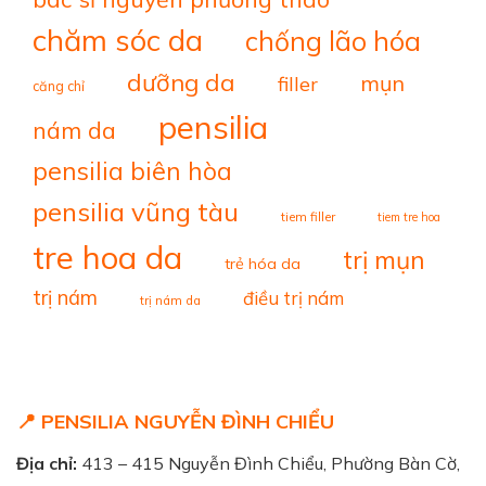
chăm sóc da
chống lão hóa
dưỡng da
mụn
filler
căng chỉ
pensilia
nám da
pensilia biên hòa
pensilia vũng tàu
tiem filler
tiem tre hoa
tre hoa da
trị mụn
trẻ hóa da
trị nám
điều trị nám
trị nám da
📍 PENSILIA NGUYỄN ĐÌNH CHIỂU
Địa chỉ:
413 – 415 Nguyễn Đình Chiểu, Phường Bàn Cờ,