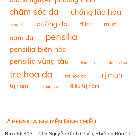
chăm sóc da
chống lão hóa
dưỡng da
mụn
filler
căng chỉ
pensilia
nám da
pensilia biên hòa
pensilia vũng tàu
tiem filler
tiem tre hoa
tre hoa da
trị mụn
trẻ hóa da
trị nám
điều trị nám
trị nám da
📍 PENSILIA NGUYỄN ĐÌNH CHIỂU
Địa chỉ:
413 – 415 Nguyễn Đình Chiểu, Phường Bàn Cờ,