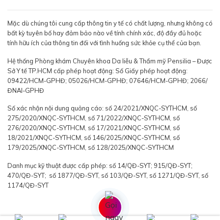
Mặc dù chúng tôi cung cấp thông tin y tế có chất lượng, nhưng không có
bất kỳ tuyên bố hay đảm bảo nào về tính chính xác, độ đầy đủ hoặc
tính hữu ích của thông tin đối với tình huống sức khỏe cụ thể của bạn.
Hệ thống Phòng khám Chuyên khoa Da liễu & Thẩm mỹ Pensilia – Được
Sở Y tế TP.HCM cấp phép hoạt động: Số Giấy phép hoạt động:
09422/HCM-GPHĐ; 05026/HCM-GPHĐ; 07646/HCM-GPHĐ; 2066/
ĐNAI-GPHĐ
Số xác nhận nội dung quảng cáo: số 24/2021/XNQC-SYTHCM, số
275/2020/XNQC-SYTHCM, số 71/2022/XNQC-SYTHCM, số
276/2020/XNQC-SYTHCM, số 17/2021/XNQC-SYTHCM, số
18/2021/XNQC-SYTHCM, số 146/2025/XNQC-SYTHCM, số
179/2025/XNQC-SYTHCM, số 128/2025/XNQC-SYTHCM
Danh mục kỹ thuật được cấp phép: số 14/QĐ-SYT; 915/QĐ-SYT;
470/QĐ-SYT; số 1877/QĐ-SYT, số 103/QĐ-SYT, số 1271/QĐ-SYT, số
1174/QĐ-SYT