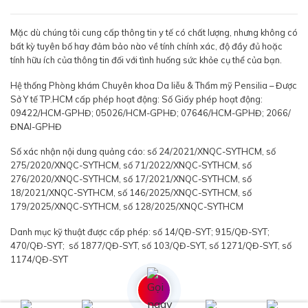
Mặc dù chúng tôi cung cấp thông tin y tế có chất lượng, nhưng không có
bất kỳ tuyên bố hay đảm bảo nào về tính chính xác, độ đầy đủ hoặc
tính hữu ích của thông tin đối với tình huống sức khỏe cụ thể của bạn.
Hệ thống Phòng khám Chuyên khoa Da liễu & Thẩm mỹ Pensilia – Được
Sở Y tế TP.HCM cấp phép hoạt động: Số Giấy phép hoạt động:
09422/HCM-GPHĐ; 05026/HCM-GPHĐ; 07646/HCM-GPHĐ; 2066/
ĐNAI-GPHĐ
Số xác nhận nội dung quảng cáo: số 24/2021/XNQC-SYTHCM, số
275/2020/XNQC-SYTHCM, số 71/2022/XNQC-SYTHCM, số
276/2020/XNQC-SYTHCM, số 17/2021/XNQC-SYTHCM, số
18/2021/XNQC-SYTHCM, số 146/2025/XNQC-SYTHCM, số
179/2025/XNQC-SYTHCM, số 128/2025/XNQC-SYTHCM
Danh mục kỹ thuật được cấp phép: số 14/QĐ-SYT; 915/QĐ-SYT;
470/QĐ-SYT; số 1877/QĐ-SYT, số 103/QĐ-SYT, số 1271/QĐ-SYT, số
1174/QĐ-SYT