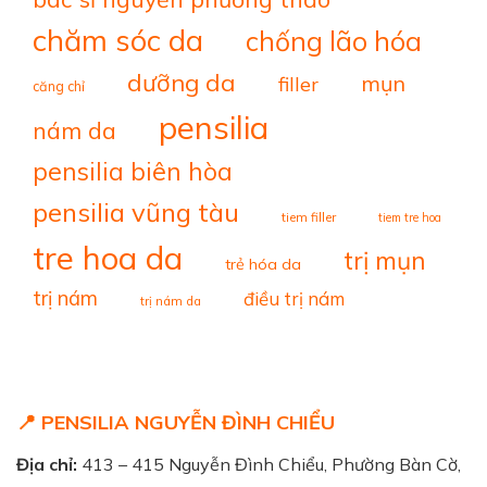
chăm sóc da
chống lão hóa
dưỡng da
mụn
filler
căng chỉ
pensilia
nám da
pensilia biên hòa
pensilia vũng tàu
tiem filler
tiem tre hoa
tre hoa da
trị mụn
trẻ hóa da
trị nám
điều trị nám
trị nám da
📍 PENSILIA NGUYỄN ĐÌNH CHIỂU
Địa chỉ:
413 – 415 Nguyễn Đình Chiểu, Phường Bàn Cờ,