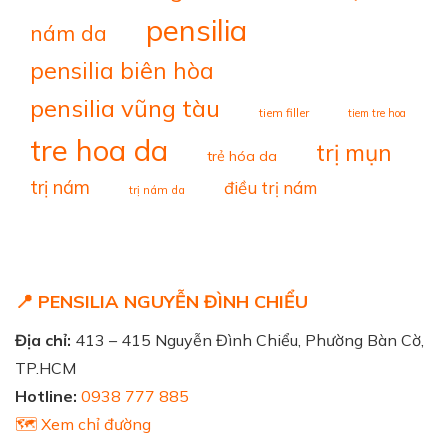
pensilia
nám da
pensilia biên hòa
pensilia vũng tàu
tiem filler
tiem tre hoa
tre hoa da
trị mụn
trẻ hóa da
trị nám
điều trị nám
trị nám da
📍 PENSILIA NGUYỄN ĐÌNH CHIỂU
Địa chỉ:
413 – 415 Nguyễn Đình Chiểu, Phường Bàn Cờ,
TP.HCM
Hotline:
0938 777 885
🗺️ Xem chỉ đường