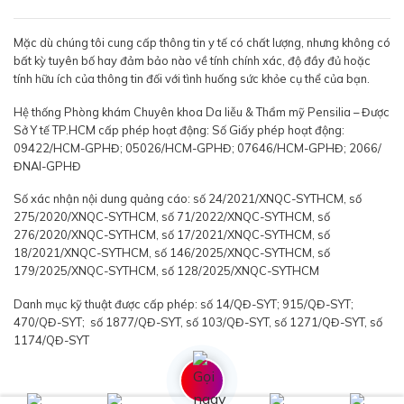
Mặc dù chúng tôi cung cấp thông tin y tế có chất lượng, nhưng không có
bất kỳ tuyên bố hay đảm bảo nào về tính chính xác, độ đầy đủ hoặc
tính hữu ích của thông tin đối với tình huống sức khỏe cụ thể của bạn.
Hệ thống Phòng khám Chuyên khoa Da liễu & Thẩm mỹ Pensilia – Được
Sở Y tế TP.HCM cấp phép hoạt động: Số Giấy phép hoạt động:
09422/HCM-GPHĐ; 05026/HCM-GPHĐ; 07646/HCM-GPHĐ; 2066/
ĐNAI-GPHĐ
Số xác nhận nội dung quảng cáo: số 24/2021/XNQC-SYTHCM, số
275/2020/XNQC-SYTHCM, số 71/2022/XNQC-SYTHCM, số
276/2020/XNQC-SYTHCM, số 17/2021/XNQC-SYTHCM, số
18/2021/XNQC-SYTHCM, số 146/2025/XNQC-SYTHCM, số
179/2025/XNQC-SYTHCM, số 128/2025/XNQC-SYTHCM
Danh mục kỹ thuật được cấp phép: số 14/QĐ-SYT; 915/QĐ-SYT;
470/QĐ-SYT; số 1877/QĐ-SYT, số 103/QĐ-SYT, số 1271/QĐ-SYT, số
1174/QĐ-SYT