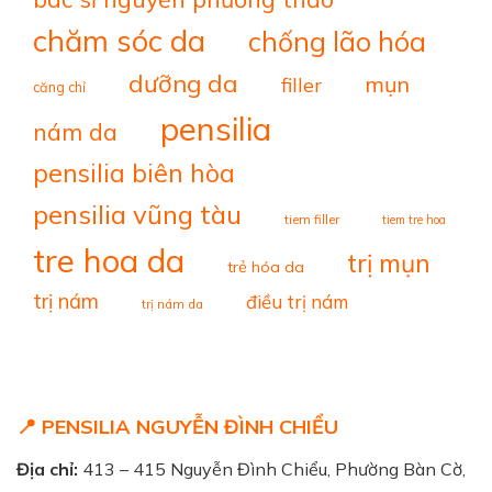
chăm sóc da
chống lão hóa
dưỡng da
mụn
filler
căng chỉ
pensilia
nám da
pensilia biên hòa
pensilia vũng tàu
tiem filler
tiem tre hoa
tre hoa da
trị mụn
trẻ hóa da
trị nám
điều trị nám
trị nám da
📍 PENSILIA NGUYỄN ĐÌNH CHIỂU
Địa chỉ:
413 – 415 Nguyễn Đình Chiểu, Phường Bàn Cờ,