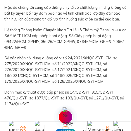
Mặc dù chúng tôi cung cấp thông tin y tế có chất lượng, nhưng không có
bất kỳ tuyên bố hay đảm bảo nào về tính chính xác, độ đầy đủ hoặc
tính hữu ích của thông tin đối với tình huống sức khỏe cụ thể của bạn.
Hệ thống Phòng khám Chuyên khoa Da liễu & Thẩm mỹ Pensilia – Được
Sở Y tế TP.HCM cấp phép hoạt động: Số Giấy phép hoạt động:
09422/HCM-GPHĐ; 05026/HCM-GPHĐ; 07646/HCM-GPHĐ; 2066/
ĐNAI-GPHĐ
Số xác nhận nội dung quảng cáo: số 24/2021/XNQC-SYTHCM, số
275/2020/XNQC-SYTHCM, số 71/2022/XNQC-SYTHCM, số
276/2020/XNQC-SYTHCM, số 17/2021/XNQC-SYTHCM, số
18/2021/XNQC-SYTHCM, số 146/2025/XNQC-SYTHCM, số
179/2025/XNQC-SYTHCM, số 128/2025/XNQC-SYTHCM
Danh mục kỹ thuật được cấp phép: số 14/QĐ-SYT; 915/QĐ-SYT;
470/QĐ-SYT; số 1877/QĐ-SYT, số 103/QĐ-SYT, số 1271/QĐ-SYT, số
1174/QĐ-SYT