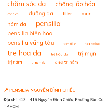
chăm sóc da
chống lão hóa
dưỡng da
mụn
filler
căng chỉ
pensilia
nám da
pensilia biên hòa
pensilia vũng tàu
tiem filler
tiem tre hoa
tre hoa da
trị mụn
trẻ hóa da
trị nám
điều trị nám
trị nám da
📍 PENSILIA NGUYỄN ĐÌNH CHIỂU
Địa chỉ:
413 – 415 Nguyễn Đình Chiểu, Phường Bàn Cờ,
TP.HCM