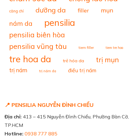
dưỡng da
mụn
filler
căng chỉ
pensilia
nám da
pensilia biên hòa
pensilia vũng tàu
tiem filler
tiem tre hoa
tre hoa da
trị mụn
trẻ hóa da
trị nám
điều trị nám
trị nám da
📍 PENSILIA NGUYỄN ĐÌNH CHIỂU
Địa chỉ:
413 – 415 Nguyễn Đình Chiểu, Phường Bàn Cờ,
TP.HCM
Hotline:
0938 777 885