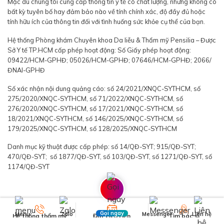
Mặc dù chúng tôi cung cấp thông tin y tế có chất lượng, nhưng không có
bất kỳ tuyên bố hay đảm bảo nào về tính chính xác, độ đầy đủ hoặc
tính hữu ích của thông tin đối với tình huống sức khỏe cụ thể của bạn.
Hệ thống Phòng khám Chuyên khoa Da liễu & Thẩm mỹ Pensilia – Được
Sở Y tế TP.HCM cấp phép hoạt động: Số Giấy phép hoạt động:
09422/HCM-GPHĐ; 05026/HCM-GPHĐ; 07646/HCM-GPHĐ; 2066/
ĐNAI-GPHĐ
Số xác nhận nội dung quảng cáo: số 24/2021/XNQC-SYTHCM, số
275/2020/XNQC-SYTHCM, số 71/2022/XNQC-SYTHCM, số
276/2020/XNQC-SYTHCM, số 17/2021/XNQC-SYTHCM, số
18/2021/XNQC-SYTHCM, số 146/2025/XNQC-SYTHCM, số
179/2025/XNQC-SYTHCM, số 128/2025/XNQC-SYTHCM
Danh mục kỹ thuật được cấp phép: số 14/QĐ-SYT; 915/QĐ-SYT;
470/QĐ-SYT; số 1877/QĐ-SYT, số 103/QĐ-SYT, số 1271/QĐ-SYT, số
1174/QĐ-SYT
Gọi ngay
Menu
Zalo
Messenger
Liên hệ
Hệ thống thẩm mỹ
Đặt Lịch Hẹn
Tìm bác sĩ