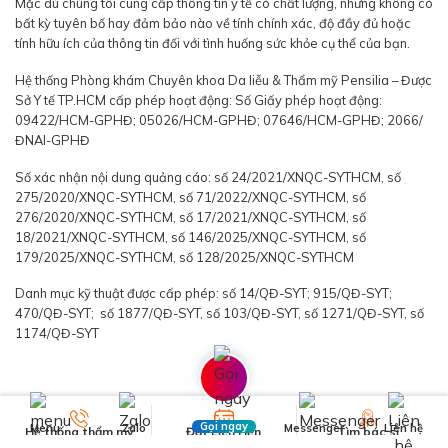
Mặc dù chúng tôi cung cấp thông tin y tế có chất lượng, nhưng không có
bất kỳ tuyên bố hay đảm bảo nào về tính chính xác, độ đầy đủ hoặc
tính hữu ích của thông tin đối với tình huống sức khỏe cụ thể của bạn.
Hệ thống Phòng khám Chuyên khoa Da liễu & Thẩm mỹ Pensilia – Được
Sở Y tế TP.HCM cấp phép hoạt động: Số Giấy phép hoạt động:
09422/HCM-GPHĐ; 05026/HCM-GPHĐ; 07646/HCM-GPHĐ; 2066/
ĐNAI-GPHĐ
Số xác nhận nội dung quảng cáo: số 24/2021/XNQC-SYTHCM, số
275/2020/XNQC-SYTHCM, số 71/2022/XNQC-SYTHCM, số
276/2020/XNQC-SYTHCM, số 17/2021/XNQC-SYTHCM, số
18/2021/XNQC-SYTHCM, số 146/2025/XNQC-SYTHCM, số
179/2025/XNQC-SYTHCM, số 128/2025/XNQC-SYTHCM
Danh mục kỹ thuật được cấp phép: số 14/QĐ-SYT; 915/QĐ-SYT;
470/QĐ-SYT; số 1877/QĐ-SYT, số 103/QĐ-SYT, số 1271/QĐ-SYT, số
1174/QĐ-SYT
Gọi ngay
Menu
Zalo
Messenger
Liên hệ
Hệ thống thẩm mỹ
Đặt Lịch Hẹn
Tìm bác sĩ