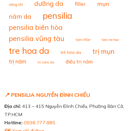
dưỡng da
mụn
filler
căng chỉ
pensilia
nám da
pensilia biên hòa
pensilia vũng tàu
tiem filler
tiem tre hoa
tre hoa da
trị mụn
trẻ hóa da
trị nám
điều trị nám
trị nám da
📍 PENSILIA NGUYỄN ĐÌNH CHIỂU
Địa chỉ:
413 – 415 Nguyễn Đình Chiểu, Phường Bàn Cờ,
TP.HCM
Hotline:
0938 777 885
🗺️ Xem chỉ đường