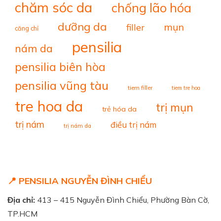
chăm sóc da
chống lão hóa
dưỡng da
mụn
filler
căng chỉ
pensilia
nám da
pensilia biên hòa
pensilia vũng tàu
tiem filler
tiem tre hoa
tre hoa da
trị mụn
trẻ hóa da
trị nám
điều trị nám
trị nám da
📍 PENSILIA NGUYỄN ĐÌNH CHIỂU
Địa chỉ:
413 – 415 Nguyễn Đình Chiểu, Phường Bàn Cờ,
TP.HCM