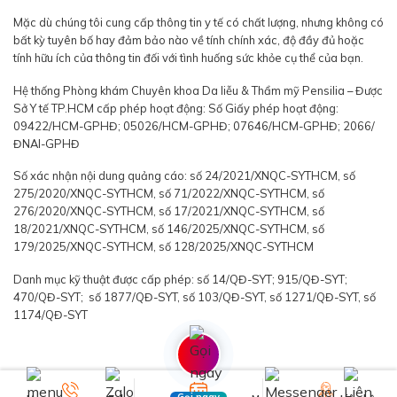
Mặc dù chúng tôi cung cấp thông tin y tế có chất lượng, nhưng không có
bất kỳ tuyên bố hay đảm bảo nào về tính chính xác, độ đầy đủ hoặc
tính hữu ích của thông tin đối với tình huống sức khỏe cụ thể của bạn.
Hệ thống Phòng khám Chuyên khoa Da liễu & Thẩm mỹ Pensilia – Được
Sở Y tế TP.HCM cấp phép hoạt động: Số Giấy phép hoạt động:
09422/HCM-GPHĐ; 05026/HCM-GPHĐ; 07646/HCM-GPHĐ; 2066/
ĐNAI-GPHĐ
Số xác nhận nội dung quảng cáo: số 24/2021/XNQC-SYTHCM, số
275/2020/XNQC-SYTHCM, số 71/2022/XNQC-SYTHCM, số
276/2020/XNQC-SYTHCM, số 17/2021/XNQC-SYTHCM, số
18/2021/XNQC-SYTHCM, số 146/2025/XNQC-SYTHCM, số
179/2025/XNQC-SYTHCM, số 128/2025/XNQC-SYTHCM
Danh mục kỹ thuật được cấp phép: số 14/QĐ-SYT; 915/QĐ-SYT;
470/QĐ-SYT; số 1877/QĐ-SYT, số 103/QĐ-SYT, số 1271/QĐ-SYT, số
1174/QĐ-SYT