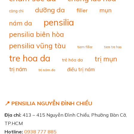
dưỡng da
mụn
filler
căng chỉ
pensilia
nám da
pensilia biên hòa
pensilia vũng tàu
tiem filler
tiem tre hoa
tre hoa da
trị mụn
trẻ hóa da
trị nám
điều trị nám
trị nám da
📍 PENSILIA NGUYỄN ĐÌNH CHIỂU
Địa chỉ:
413 – 415 Nguyễn Đình Chiểu, Phường Bàn Cờ,
TP.HCM
Hotline:
0938 777 885