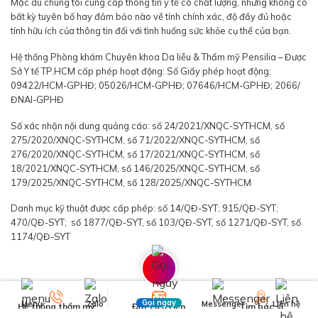
Mặc dù chúng tôi cung cấp thông tin y tế có chất lượng, nhưng không có
bất kỳ tuyên bố hay đảm bảo nào về tính chính xác, độ đầy đủ hoặc
tính hữu ích của thông tin đối với tình huống sức khỏe cụ thể của bạn.
Hệ thống Phòng khám Chuyên khoa Da liễu & Thẩm mỹ Pensilia – Được
Sở Y tế TP.HCM cấp phép hoạt động: Số Giấy phép hoạt động:
09422/HCM-GPHĐ; 05026/HCM-GPHĐ; 07646/HCM-GPHĐ; 2066/
ĐNAI-GPHĐ
Số xác nhận nội dung quảng cáo: số 24/2021/XNQC-SYTHCM, số
275/2020/XNQC-SYTHCM, số 71/2022/XNQC-SYTHCM, số
276/2020/XNQC-SYTHCM, số 17/2021/XNQC-SYTHCM, số
18/2021/XNQC-SYTHCM, số 146/2025/XNQC-SYTHCM, số
179/2025/XNQC-SYTHCM, số 128/2025/XNQC-SYTHCM
Danh mục kỹ thuật được cấp phép: số 14/QĐ-SYT; 915/QĐ-SYT;
470/QĐ-SYT; số 1877/QĐ-SYT, số 103/QĐ-SYT, số 1271/QĐ-SYT, số
1174/QĐ-SYT
Gọi ngay
Menu
Zalo
Messenger
Liên hệ
Hệ thống thẩm mỹ
Đặt Lịch Hẹn
Tìm bác sĩ