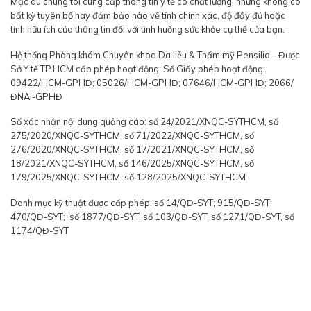
Mặc dù chúng tôi cung cấp thông tin y tế có chất lượng, nhưng không có
bất kỳ tuyên bố hay đảm bảo nào về tính chính xác, độ đầy đủ hoặc
tính hữu ích của thông tin đối với tình huống sức khỏe cụ thể của bạn.
Hệ thống Phòng khám Chuyên khoa Da liễu & Thẩm mỹ Pensilia – Được
Sở Y tế TP.HCM cấp phép hoạt động: Số Giấy phép hoạt động:
09422/HCM-GPHĐ; 05026/HCM-GPHĐ; 07646/HCM-GPHĐ; 2066/
ĐNAI-GPHĐ
Số xác nhận nội dung quảng cáo: số 24/2021/XNQC-SYTHCM, số
275/2020/XNQC-SYTHCM, số 71/2022/XNQC-SYTHCM, số
276/2020/XNQC-SYTHCM, số 17/2021/XNQC-SYTHCM, số
18/2021/XNQC-SYTHCM, số 146/2025/XNQC-SYTHCM, số
179/2025/XNQC-SYTHCM, số 128/2025/XNQC-SYTHCM
Danh mục kỹ thuật được cấp phép: số 14/QĐ-SYT; 915/QĐ-SYT;
470/QĐ-SYT; số 1877/QĐ-SYT, số 103/QĐ-SYT, số 1271/QĐ-SYT, số
1174/QĐ-SYT