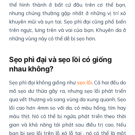
thể hình thành ở bất cứ đâu trên cơ thể bạn,
nhưng chúng thường gặp nhất ở những vị trí xỏ
khuyên mũi và sụn tai. Sẹo phì đại cũng phổ biến
trên ngực, lưng trên và vai của bạn. Khuyên da ở
những vùng này có thể dễ bị sẹo hơn.
Sẹo phì đại và sẹo lồi có giống
nhau không?
Sẹo phì đại không giống như
sẹo lồi
. Cả hai đều do
mô sẹo dư thừa gây ra, nhưng sẹo lồi phát triển
qua vết thương và sang vùng da xung quanh. Sẹo
lồi cao hơn 4mm so với da, có màu hồng, tím hay
màu thịt. Nó có thể bị ngứa, phát triển theo thời
gian và khả năng tái phát sau điều trị cao. Nếu
bạn bị sẹo lồi trên lỗ xỏ lỗ tai , nó có thể là một