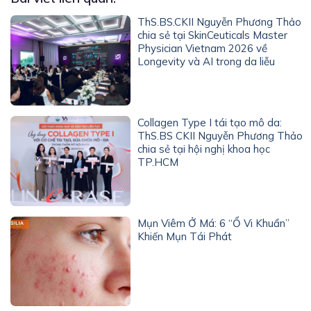
ThS.BS.CKII Nguyễn Phương Thảo
chia sẻ tại SkinCeuticals Master
Physician Vietnam 2026 về
Longevity và AI trong da liễu
Collagen Type I tái tạo mô da:
ThS.BS CKII Nguyễn Phương Thảo
chia sẻ tại hội nghị khoa học
TP.HCM
Mụn Viêm Ở Má: 6 “Ổ Vi Khuẩn”
Khiến Mụn Tái Phát