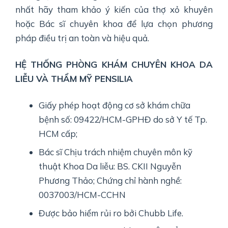
nhất hãy tham khảo ý kiến của thợ xỏ khuyên
hoặc Bác sĩ chuyên khoa để lựa chọn phương
pháp điều trị an toàn và hiệu quả.
HỆ THỐNG PHÒNG KHÁM CHUYÊN KHOA DA
LIỄU VÀ THẨM MỸ PENSILIA
Giấy phép hoạt động cơ sở khám chữa
bệnh số: 09422/HCM-GPHĐ do sở Y tế Tp.
HCM cấp;
Bác sĩ Chịu trách nhiệm chuyên môn kỹ
thuật Khoa Da liễu: BS. CKII Nguyễn
Phương Thảo; Chứng chỉ hành nghề:
0037003/HCM-CCHN
Được bảo hiểm rủi ro bởi Chubb Life.