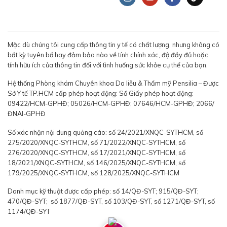
Mặc dù chúng tôi cung cấp thông tin y tế có chất lượng, nhưng không có
bất kỳ tuyên bố hay đảm bảo nào về tính chính xác, độ đầy đủ hoặc
tính hữu ích của thông tin đối với tình huống sức khỏe cụ thể của bạn.
Hệ thống Phòng khám Chuyên khoa Da liễu & Thẩm mỹ Pensilia – Được
Sở Y tế TP.HCM cấp phép hoạt động: Số Giấy phép hoạt động:
09422/HCM-GPHĐ; 05026/HCM-GPHĐ; 07646/HCM-GPHĐ; 2066/
ĐNAI-GPHĐ
Số xác nhận nội dung quảng cáo: số 24/2021/XNQC-SYTHCM, số
275/2020/XNQC-SYTHCM, số 71/2022/XNQC-SYTHCM, số
276/2020/XNQC-SYTHCM, số 17/2021/XNQC-SYTHCM, số
18/2021/XNQC-SYTHCM, số 146/2025/XNQC-SYTHCM, số
179/2025/XNQC-SYTHCM, số 128/2025/XNQC-SYTHCM
Danh mục kỹ thuật được cấp phép: số 14/QĐ-SYT; 915/QĐ-SYT;
470/QĐ-SYT; số 1877/QĐ-SYT, số 103/QĐ-SYT, số 1271/QĐ-SYT, số
1174/QĐ-SYT