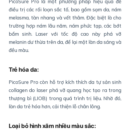
PicoSure Pro là một phương pháp hiệu quả để
điều trị các rối loạn sắc tố, bao gồm sạm da, nám
melasma, tàn nhang và vết thâm. Đặc biệt là cho
trường hợp nám lâu năm, nám phức tạp, các bớt
bẩm sinh. Laser với tốc độ cao này phá vỡ
melanin dư thừa trên da, để lại một làn da sáng và
đều màu.
Trẻ hóa da:
PicoSure Pro còn hỗ trợ kích thích da tự sản sinh
collagen do laser phá vỡ quang học tạo ra trong
thượng bì (LIOB) trong quá trình trị liệu. Nhờ đó,
làn da trẻ hóa hơn, cải thiện lỗ chân lông.
Loại bỏ hình xăm nhiều màu sắc: