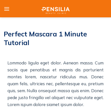
Skip
to
content
Perfect Mascara 1 Minute
Tutorial
Lommodo ligula eget dolor. Aenean massa. Cum
sociis que penatibus et magnis dis parturient
montes lorem, nascetur ridiculus mus. Donec
quam felis, ultricies nec, pellentesque eu, pretium
quis, sem. Nulla onsequat massa quis enim. Donec
pede justo fringilla vel aliquet nec vulputate eget.
Lorem ispum dolore siamet ipsum dolor.