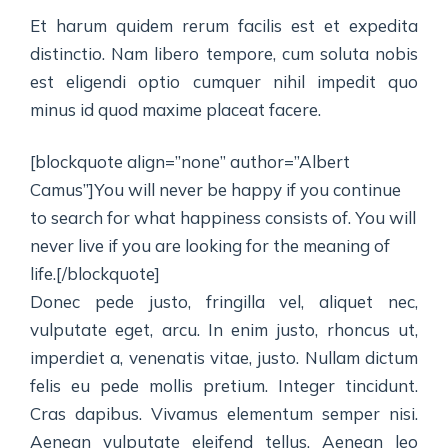
Et harum quidem rerum facilis est et expedita
distinctio. Nam libero tempore, cum soluta nobis
est eligendi optio cumquer nihil impedit quo
minus id quod maxime placeat facere.
[blockquote align=”none” author=”Albert
Camus”]
You will never be happy if you continue
to search for what happiness consists of. You will
never live if you are looking for the meaning of
life.
[/blockquote]
Donec pede justo, fringilla vel, aliquet nec,
vulputate eget, arcu. In enim justo, rhoncus ut,
imperdiet a, venenatis vitae, justo. Nullam dictum
felis eu pede mollis pretium. Integer tincidunt.
Cras dapibus. Vivamus elementum semper nisi.
Aenean vulputate eleifend tellus. Aenean leo