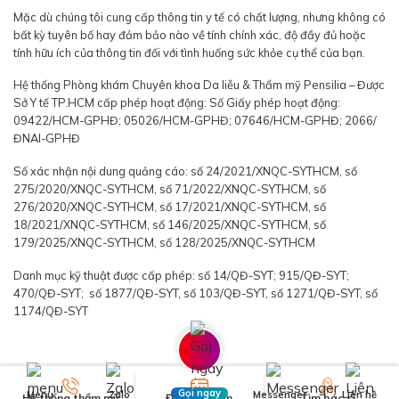
Mặc dù chúng tôi cung cấp thông tin y tế có chất lượng, nhưng không có
bất kỳ tuyên bố hay đảm bảo nào về tính chính xác, độ đầy đủ hoặc
tính hữu ích của thông tin đối với tình huống sức khỏe cụ thể của bạn.
Hệ thống Phòng khám Chuyên khoa Da liễu & Thẩm mỹ Pensilia – Được
Sở Y tế TP.HCM cấp phép hoạt động: Số Giấy phép hoạt động:
09422/HCM-GPHĐ; 05026/HCM-GPHĐ; 07646/HCM-GPHĐ; 2066/
ĐNAI-GPHĐ
Số xác nhận nội dung quảng cáo: số 24/2021/XNQC-SYTHCM, số
275/2020/XNQC-SYTHCM, số 71/2022/XNQC-SYTHCM, số
276/2020/XNQC-SYTHCM, số 17/2021/XNQC-SYTHCM, số
18/2021/XNQC-SYTHCM, số 146/2025/XNQC-SYTHCM, số
179/2025/XNQC-SYTHCM, số 128/2025/XNQC-SYTHCM
Danh mục kỹ thuật được cấp phép: số 14/QĐ-SYT; 915/QĐ-SYT;
470/QĐ-SYT; số 1877/QĐ-SYT, số 103/QĐ-SYT, số 1271/QĐ-SYT, số
1174/QĐ-SYT
Gọi ngay
Menu
Zalo
Messenger
Liên hệ
Hệ thống thẩm mỹ
Đặt Lịch Hẹn
Tìm bác sĩ