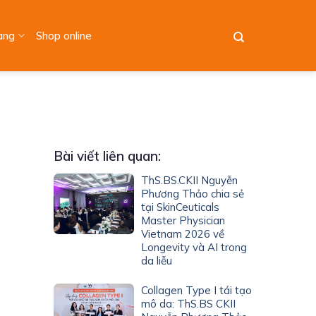
àng
Shop online
Bài viết liên quan:
ThS.BS.CKII Nguyễn
Phương Thảo chia sẻ
tại SkinCeuticals
Master Physician
Vietnam 2026 về
Longevity và AI trong
da liễu
Collagen Type I tái tạo
mô da: ThS.BS CKII