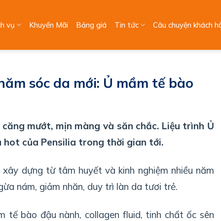
ch vụ
Khuyến Mãi
Bảng giá
Tin tức
Câu chuyện khách h
 chăm sóc da mới: Ủ mầm tế bào
 căng mướt, mịn màng và săn chắc. Liệu trình Ủ
ot của Pensilia trong thời gian tới.
ợc xây dựng từ tâm huyết và kinh nghiệm nhiều năm
gừa nám, giảm nhăn, duy trì làn da tươi trẻ.
 tế bào đậu nành, collagen fluid, tinh chất ốc sên