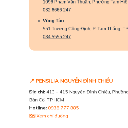
1096 Phạm Văn Thuận, Phường Tam Hiệp
032 6666 247
Vũng Tàu:
551 Trương Công Định, P. Tam Thắng, T
034 5555 247
📍 PENSILIA NGUYỄN ĐÌNH CHIỂU
Địa chỉ:
413 – 415 Nguyễn Đình Chiểu, Phườn
Bàn Cờ, TP.HCM
Hotline:
0938 777 885
🗺️ Xem chỉ đường