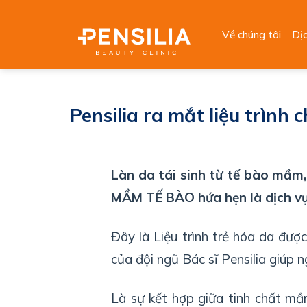
Skip
to
Về chúng tôi
Dị
content
Pensilia ra mắt liệu trình
Làn da tái sinh từ tế bào mầm,
MẦM TẾ BÀO hứa hẹn là dịch vụ h
Đây là Liệu trình trẻ hóa da đư
của đội ngũ Bác sĩ Pensilia giúp n
Là sự kết hợp giữa tinh chất mầm