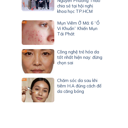
Nguyễn Phương Thảo
chia sẻ tại hội nghị
khoa học TP.HCM
Mụn Viêm Ở Má: 6 “Ổ
Vi Khuẩn” Khiến Mụn
Tái Phát
Công nghệ trẻ hóa da
tốt nhất hiện nay: đừng
chọn sai
Chăm sóc da sau khi
tiêm H.A đúng cách để
da căng bóng