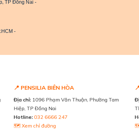
, TP Đồng Nai -
P.HCM -
📍 PENSILIA BIÊN HÒA

g
Địa chỉ:
1096 Phạm Văn Thuận, Phường Tam
Đị
Hiệp, TP Đồng Nai
T
Hotline:
032 6666 247
H
🗺️ Xem chỉ đường
