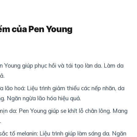
ểm của Pen Young
 Young giúp phục hồi và tái tạo làn da. Làm da
ả.
lão hoá: Liệu trình giảm thiểu các nếp nhăn, da
ng. Ngăn ngừa lão hóa hiệu quả.
 mịn da: Pen Young giúp se khít lỗ chân lông. Mang
.
c tố melanin: Liệu trình giúp làm sáng da. Ngăn