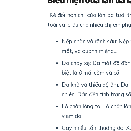
Biểu hiện của làn da 
“Kẻ đối nghịch” của làn da tươi 
toái và lo âu cho nhiều chị em phụ
Nếp nhăn và rãnh sâu: Nếp 
mắt, và quanh miệng…
Da chảy xệ: Da mất độ đàn 
biệt là ở má, cằm và cổ.
Da khô và thiếu độ ẩm: Da t
nhiên. Dẫn đến tình trạng s
Lỗ chân lông to: Lỗ chân lô
viêm da.
Gây nhiều tổn thương da: X