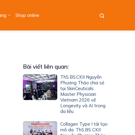
àng
Shop online
Bài viết liên quan:
ThS.BS.CKII Nguyễn
Phương Thảo chia sẻ
tại SkinCeuticals
Master Physician
Vietnam 2026 về
Longevity và AI trong
da liễu
Collagen Type I tái tạo
mô da: ThS.BS CKII