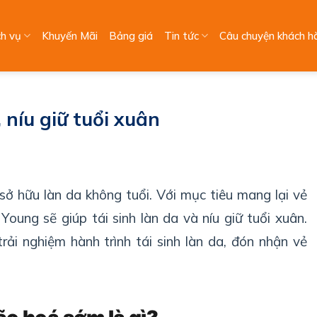
ch vụ
Khuyến Mãi
Bảng giá
Tin tức
Câu chuyện khách h
 níu giữ tuổi xuân
ở hữu làn da không tuổi. Với mục tiêu mang lại vẻ
oung sẽ giúp tái sinh làn da và níu giữ tuổi xuân.
ải nghiệm hành trình tái sinh làn da, đón nhận vẻ