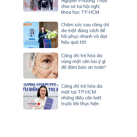
Nguyễn Phương Thảo
chia sẻ tại hội nghị
khoa học TP.HCM
Chăm sóc sau căng chỉ
da mặt đúng cách để
hồi phục nhanh và đạt
hiệu quả tốt
Căng chỉ trẻ hóa da
vùng mặt cần lưu ý gì
để đảm bảo an toàn?
Căng chỉ trẻ hóa da
mặt tại TP.HCM:
những điều cần biết
trước khi thực hiện