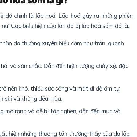
lão hoá sớm là gì?
trẻ đó chính là lão hoá. Lão hoá gây ra những phiền
 nữ. Các biểu hiện của làn da bị lão hoá sớm đó là:
nhăn da thường xuyên biểu cảm như trán, quanh
hồi và săn chắc. Dẫn đến hiện tượng chảy xệ, đặc
rở nên khô, thiếu sức sống và mất đi độ ẩm tự
ần sùi và không đều màu.
ng mở rộng và dễ bị tắc nghẽn, dẫn đến mụn và
uất hiện những thương tổn thường thấy của da lão