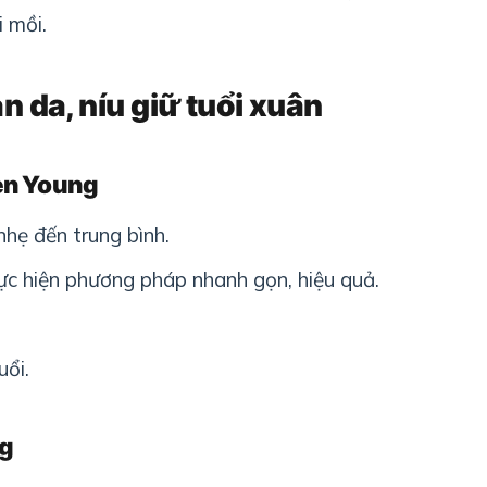
 mồi.
àn da, níu giữ tuổi xuân
en Young
nhẹ đến trung bình.
hực hiện phương pháp nhanh gọn, hiệu quả.
uổi.
ng