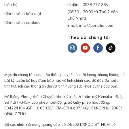
Liên hệ
Hotline:
0938 777 885
(08:30 - 20:00 từ Thứ 2 đến
Chính sách bảo mật
Chủ Nhật)
Chính sách cookies
Email:
info@pensilia.com
Theo dõi chúng tôi
Mặc dù chúng tôi cung cấp thông tin y tế có chất lượng, nhưng không có
bất kỳ tuyên bố hay đảm bảo nào về tính chính xác, độ đầy đủ hoặc
tính hữu ích của thông tin đối với tình huống sức khỏe cụ thể của bạn.
Hệ thống Phòng khám Chuyên khoa Da liễu & Thẩm mỹ Pensilia – Được
Sở Y tế TP.HCM cấp phép hoạt động: Số Giấy phép hoạt động:
09422/HCM-GPHĐ; 05026/HCM-GPHĐ; 07646/HCM-GPHĐ; 2066/
ĐNAI-GPHĐ
Số xác nhận nội dung quảng cáo: số 24/2021/XNQC-SYTHCM, số