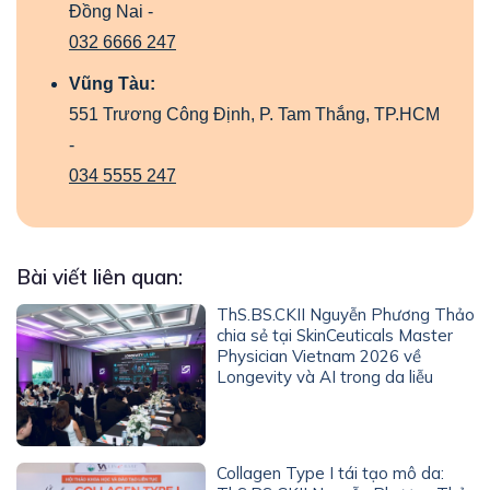
Đồng Nai -
032 6666 247
Vũng Tàu:
551 Trương Công Định, P. Tam Thắng, TP.HCM
-
034 5555 247
Bài viết liên quan:
ThS.BS.CKII Nguyễn Phương Thảo
chia sẻ tại SkinCeuticals Master
Physician Vietnam 2026 về
Longevity và AI trong da liễu
Collagen Type I tái tạo mô da: