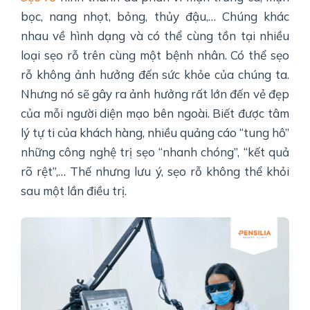
bọc, nang nhọt, bỏng, thủy đậu,… Chúng khác
nhau về hình dạng và có thể cùng tồn tại nhiều
loại sẹo rỗ trên cùng một bệnh nhân. Có thể sẹo
rỗ không ảnh hưởng đến sức khỏe của chúng ta.
Nhưng nó sẽ gây ra ảnh hưởng rất lớn đến vẻ đẹp
của mỗi người diện mạo bên ngoài. Biết được tâm
lý tự ti của khách hàng, nhiều quảng cáo “tung hô”
những công nghệ trị sẹo “nhanh chóng”, “kết quả
rõ rệt”,… Thế nhưng lưu ý, sẹo rỗ không thể khỏi
sau một lần điều trị.