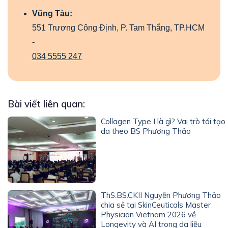
Vũng Tàu:
551 Trương Công Định, P. Tam Thắng, TP.HCM
-
034 5555 247
Bài viết liên quan:
Collagen Type I là gì? Vai trò tái tạo
da theo BS Phương Thảo
ThS.BS.CKII Nguyễn Phương Thảo
chia sẻ tại SkinCeuticals Master
Physician Vietnam 2026 về
Longevity và AI trong da liễu