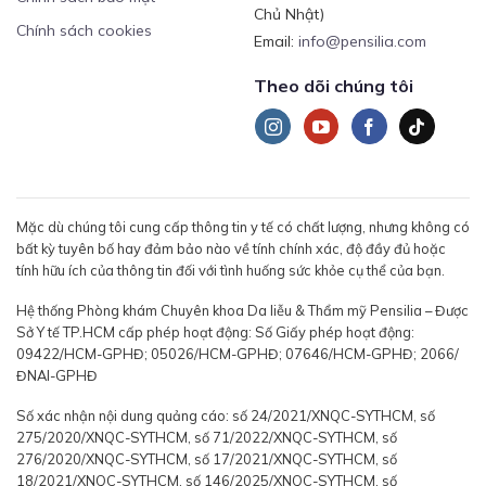
Chủ Nhật)
Chính sách cookies
Email:
info@pensilia.com
Theo dõi chúng tôi
Mặc dù chúng tôi cung cấp thông tin y tế có chất lượng, nhưng không có
bất kỳ tuyên bố hay đảm bảo nào về tính chính xác, độ đầy đủ hoặc
tính hữu ích của thông tin đối với tình huống sức khỏe cụ thể của bạn.
Hệ thống Phòng khám Chuyên khoa Da liễu & Thẩm mỹ Pensilia – Được
Sở Y tế TP.HCM cấp phép hoạt động: Số Giấy phép hoạt động:
09422/HCM-GPHĐ; 05026/HCM-GPHĐ; 07646/HCM-GPHĐ; 2066/
ĐNAI-GPHĐ
Số xác nhận nội dung quảng cáo: số 24/2021/XNQC-SYTHCM, số
275/2020/XNQC-SYTHCM, số 71/2022/XNQC-SYTHCM, số
276/2020/XNQC-SYTHCM, số 17/2021/XNQC-SYTHCM, số
18/2021/XNQC-SYTHCM, số 146/2025/XNQC-SYTHCM, số