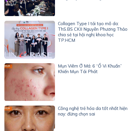
Collagen Type I tái tạo mô da:
ThS.BS CKII Nguyễn Phương Thảo
chia sẻ tại hội nghị khoa học
TP.HCM
Mụn Viêm Ở Má: 6 “Ổ Vi Khuẩn”
Khiến Mụn Tái Phát
Công nghệ trẻ hóa da tốt nhất hiện
nay: đừng chọn sai