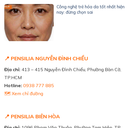
Công nghệ trẻ hóa da tốt nhất hiện
nay: đừng chọn sai
📍 PENSILIA NGUYỄN ĐÌNH CHIỂU
Địa chỉ:
413 – 415 Nguyễn Đình Chiểu, Phường Bàn Cờ,
TP.HCM
Hotline:
0938 777 885
🗺️ Xem chỉ đường
📍 PENSILIA BIÊN HÒA
Địa chỉ:
1096 Phạm Văn Thuận, Phường Tam Hiệp, TP