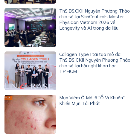
ThS.BS.CKII Nguyễn Phương Thảo
chia sẻ tại SkinCeuticals Master
Physician Vietnam 2026 về
Longevity và AI trong da liễu
Collagen Type I tái tạo mô da:
ThS.BS CKII Nguyễn Phương Thảo
chia sẻ tại hội nghị khoa học
TP.HCM
Mụn Viêm Ở Má: 6 “Ổ Vi Khuẩn”
Khiến Mụn Tái Phát