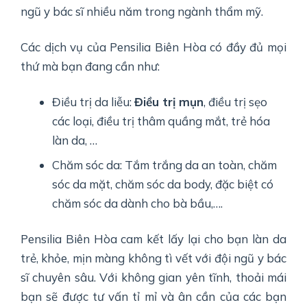
ngũ y bác sĩ nhiều năm trong ngành thẩm mỹ.
Các dịch vụ của Pensilia Biên Hòa có đầy đủ mọi
thứ mà bạn đang cần như:
Điều trị da liễu:
Điều trị mụn
, điều trị sẹo
các loại, điều trị thâm quầng mắt, trẻ hóa
làn da, …
Chăm sóc da: Tắm trắng da an toàn, chăm
sóc da mặt, chăm sóc da body, đặc biệt có
chăm sóc da dành cho bà bầu,…
.
Pensilia Biên Hòa cam kết lấy lại cho bạn làn da
trẻ, khỏe, mịn màng không tì vết với đội ngũ y bác
sĩ chuyên sâu. Với không gian yên tĩnh, thoải mái
bạn sẽ được tư vấn tỉ mỉ và ân cần của các bạn