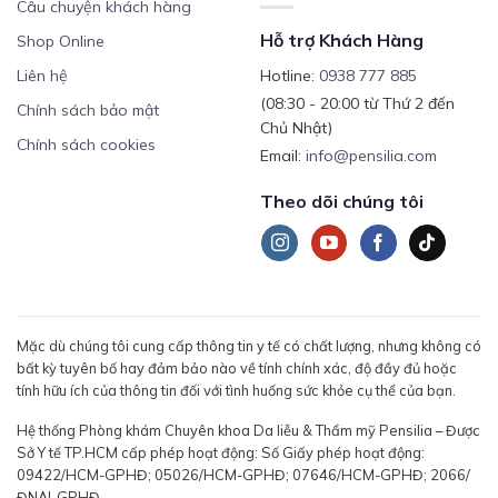
Câu chuyện khách hàng
Hỗ trợ Khách Hàng
Shop Online
Liên hệ
Hotline:
0938 777 885
(08:30 - 20:00 từ Thứ 2 đến
Chính sách bảo mật
Chủ Nhật)
Chính sách cookies
Email:
info@pensilia.com
Theo dõi chúng tôi
Mặc dù chúng tôi cung cấp thông tin y tế có chất lượng, nhưng không có
bất kỳ tuyên bố hay đảm bảo nào về tính chính xác, độ đầy đủ hoặc
tính hữu ích của thông tin đối với tình huống sức khỏe cụ thể của bạn.
Hệ thống Phòng khám Chuyên khoa Da liễu & Thẩm mỹ Pensilia – Được
Sở Y tế TP.HCM cấp phép hoạt động: Số Giấy phép hoạt động:
09422/HCM-GPHĐ; 05026/HCM-GPHĐ; 07646/HCM-GPHĐ; 2066/
ĐNAI-GPHĐ