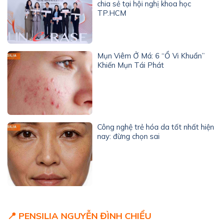
chia sẻ tại hội nghị khoa học
TP.HCM
Mụn Viêm Ở Má: 6 “Ổ Vi Khuẩn”
Khiến Mụn Tái Phát
Công nghệ trẻ hóa da tốt nhất hiện
nay: đừng chọn sai
📍 PENSILIA NGUYỄN ĐÌNH CHIỂU