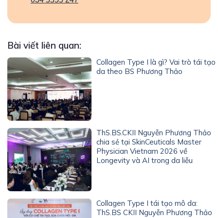
Bài viết liên quan:
Collagen Type I là gì? Vai trò tái tạo
da theo BS Phương Thảo
ThS.BS.CKII Nguyễn Phương Thảo
chia sẻ tại SkinCeuticals Master
Physician Vietnam 2026 về
Longevity và AI trong da liễu
Collagen Type I tái tạo mô da:
ThS.BS CKII Nguyễn Phương Thảo