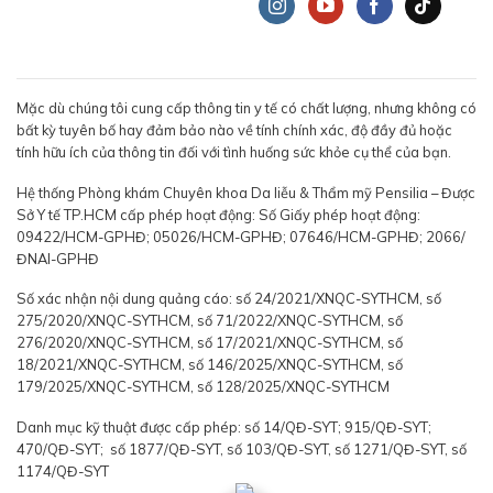
Mặc dù chúng tôi cung cấp thông tin y tế có chất lượng, nhưng không có
bất kỳ tuyên bố hay đảm bảo nào về tính chính xác, độ đầy đủ hoặc
tính hữu ích của thông tin đối với tình huống sức khỏe cụ thể của bạn.
Hệ thống Phòng khám Chuyên khoa Da liễu & Thẩm mỹ Pensilia – Được
Sở Y tế TP.HCM cấp phép hoạt động: Số Giấy phép hoạt động:
09422/HCM-GPHĐ; 05026/HCM-GPHĐ; 07646/HCM-GPHĐ; 2066/
ĐNAI-GPHĐ
Số xác nhận nội dung quảng cáo: số 24/2021/XNQC-SYTHCM, số
275/2020/XNQC-SYTHCM, số 71/2022/XNQC-SYTHCM, số
276/2020/XNQC-SYTHCM, số 17/2021/XNQC-SYTHCM, số
18/2021/XNQC-SYTHCM, số 146/2025/XNQC-SYTHCM, số
179/2025/XNQC-SYTHCM, số 128/2025/XNQC-SYTHCM
Danh mục kỹ thuật được cấp phép: số 14/QĐ-SYT; 915/QĐ-SYT;
470/QĐ-SYT; số 1877/QĐ-SYT, số 103/QĐ-SYT, số 1271/QĐ-SYT, số
1174/QĐ-SYT