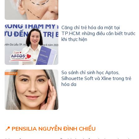
Căng chỉ trẻ hóa da mặt tại
TP.HCM: những điều cần biết trước
khi thực hiện
So sánh chỉ sinh học Aptos,
Silhouette Soft và Xline trong trẻ
hóa da
📍 PENSILIA NGUYỄN ĐÌNH CHIỂU