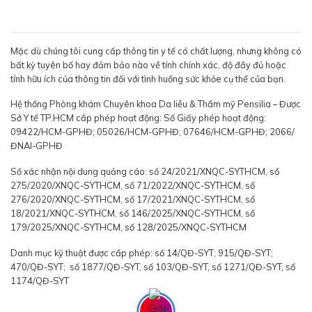
Mặc dù chúng tôi cung cấp thông tin y tế có chất lượng, nhưng không có
bất kỳ tuyên bố hay đảm bảo nào về tính chính xác, độ đầy đủ hoặc
tính hữu ích của thông tin đối với tình huống sức khỏe cụ thể của bạn.
Hệ thống Phòng khám Chuyên khoa Da liễu & Thẩm mỹ Pensilia – Được
Sở Y tế TP.HCM cấp phép hoạt động: Số Giấy phép hoạt động:
09422/HCM-GPHĐ; 05026/HCM-GPHĐ; 07646/HCM-GPHĐ; 2066/
ĐNAI-GPHĐ
Số xác nhận nội dung quảng cáo: số 24/2021/XNQC-SYTHCM, số
275/2020/XNQC-SYTHCM, số 71/2022/XNQC-SYTHCM, số
276/2020/XNQC-SYTHCM, số 17/2021/XNQC-SYTHCM, số
18/2021/XNQC-SYTHCM, số 146/2025/XNQC-SYTHCM, số
179/2025/XNQC-SYTHCM, số 128/2025/XNQC-SYTHCM
Danh mục kỹ thuật được cấp phép: số 14/QĐ-SYT; 915/QĐ-SYT;
470/QĐ-SYT; số 1877/QĐ-SYT, số 103/QĐ-SYT, số 1271/QĐ-SYT, số
1174/QĐ-SYT